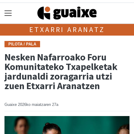
ETXARRI ARANATZ
PILOTA / PALA
Nesken Nafarroako Foru
Komunitateko Txapelketak
jardunaldi zoragarria utzi
zuen Etxarri Aranatzen
Guaixe
2026ko maiatzaren 27a