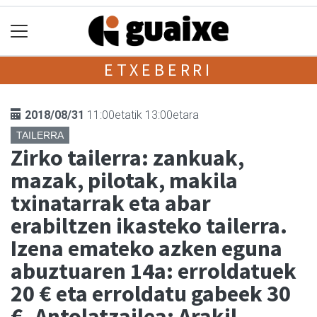
ETXEBERRI
2018/08/31
11:00etatik 13:00etara
TAILERRA
Zirko tailerra: zankuak,
mazak, pilotak, makila
txinatarrak eta abar
erabiltzen ikasteko tailerra.
Izena emateko azken eguna
abuztuaren 14a: erroldatuek
20 € eta erroldatu gabeek 30
€. Antolatzailea: Arakil