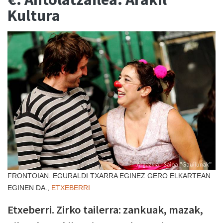
Kultura
FRONTOIAN. EGURALDI TXARRA EGINEZ GERO ELKARTEAN
EGINEN DA.,
ETXEBERRI
Etxeberri. Zirko tailerra: zankuak, mazak,