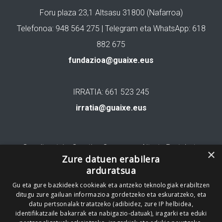
Foru plaza 23,1 Altsasu 31800 (Nafarroa)
Telefonoa: 948 564 275 | Telegram eta WhatsApp: 618
882 675
fundazioa@guaixe.eus
IRRATIA: 661 523 245
irratia@guaixe.eus
Gure lizentzia
: Creative Commons Aitortu Partekatu
×
Zure datuen erabilera
arduratsua
Codesyntaxek garatua
Gu eta gure bazkideek cookieak eta antzeko teknologiak erabiltzen
ditugu zure gailuan informazioa gordetzeko eta eskuratzeko, eta
datu pertsonalak tratatzeko (adibidez, zure IP helbidea,
identifikatzaile bakarrak eta nabigazio-datuak), iragarki eta eduki