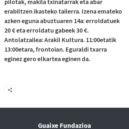
pilotak, makila txinatarrak eta abar
erabiltzen ikasteko tailerra. Izena emateko
azken eguna abuztuaren 14a: erroldatuek
20 € eta erroldatu gabeek 30 €.
Antolatzailea: Arakil Kultura. 11:00etatik
13:00etara, frontoian. Eguraldi txarra
eginez gero elkartea eginen da.
Guaixe Fundazioa