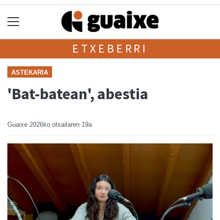
ETXEBERRI
ASTEKARIA
'Bat-batean', abestia
Guaixe
2026ko otsailaren 19a