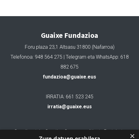
Guaixe Fundazioa
Foru plaza 23,1 Altsasu 31800 (Nafarroa)
Telefonoa: 948 564 275 | Telegram eta WhatsApp: 618
882 675
fundazioa@guaixe.eus
IRRATIA: 661 523 245
irratia@guaixe.eus
Gure lizentzia
: Creative Commons Aitortu Partekatu
×
Zure datuen erabilera