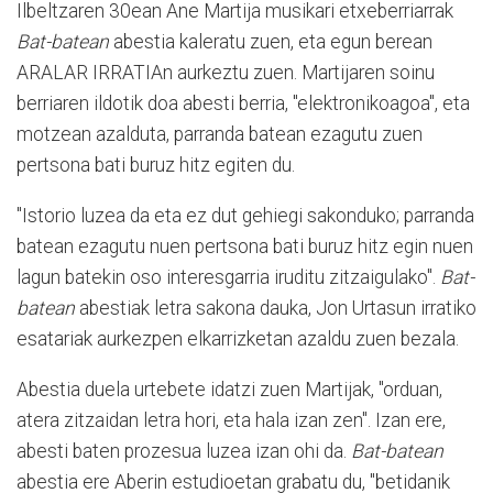
Ilbeltzaren 30ean Ane Martija musikari etxeberriarrak
Bat-batean
abestia kaleratu zuen, eta egun berean
ARALAR IRRATIAn aurkeztu zuen. Martijaren soinu
berriaren ildotik doa abesti berria, "elektronikoagoa", eta
motzean azalduta, parranda batean ezagutu zuen
pertsona bati buruz hitz egiten du.
"Istorio luzea da eta ez dut gehiegi sakonduko; parranda
batean ezagutu nuen pertsona bati buruz hitz egin nuen
lagun batekin oso interesgarria iruditu zitzaigulako".
Bat-
batean
abestiak letra sakona dauka, Jon Urtasun irratiko
esatariak aurkezpen elkarrizketan azaldu zuen bezala.
Abestia duela urtebete idatzi zuen Martijak, "orduan,
atera zitzaidan letra hori, eta hala izan zen". Izan ere,
abesti baten prozesua luzea izan ohi da.
Bat-batean
abestia ere Aberin estudioetan grabatu du, "betidanik