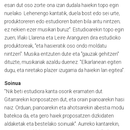
esan dut oso zorte ona izan dudala haiekin topo egin
nuelako. Lehenengo kantatik, duela bost edo sei urte,
produktoreren edo estudioren baten bila aritu nintzen;
ez nekien ezer musikari buruz". Estudioarekin topo egin
zuen; Iñaki Llarena eta Leire Aranguren dira estudioko
produktoreak, "eta hasieratik oso ondo moldatu
nintzen". Musika entzuten dute eta "gauzak gehitzen"
dituzte, musikariak azaldu duenez: "Elkarlanean egiten
dugu, eta niretako plazer izugarria da haiekin lan egitea".
Soinua
"Nik beti estudiora kanta osorik eramaten dut.
Gitarrarekin konposatzen dut, eta orain pianoarekin hasi
naiz. Orduan, pianoarekin eta ahotsarekin abestia modu
batekoa da, eta gero haiek proposatzen dizkidaten
aldaketak eta bestelako soinuak". Aurreko kantarekin,