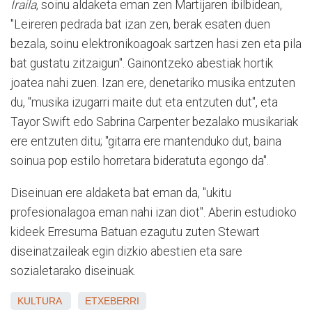
Iraila
, soinu aldaketa eman zen Martijaren ibilbidean,
"Leireren pedrada bat izan zen, berak esaten duen
bezala, soinu elektronikoagoak sartzen hasi zen eta pila
bat gustatu zitzaigun". Gainontzeko abestiak hortik
joatea nahi zuen. Izan ere, denetariko musika entzuten
du, "musika izugarri maite dut eta entzuten dut", eta
Tayor Swift edo Sabrina Carpenter bezalako musikariak
ere entzuten ditu; "gitarra ere mantenduko dut, baina
soinua pop estilo horretara bideratuta egongo da".
Diseinuan ere aldaketa bat eman da, "ukitu
profesionalagoa eman nahi izan diot". Aberin estudioko
kideek Erresuma Batuan ezagutu zuten Stewart
diseinatzaileak egin dizkio abestien eta sare
sozialetarako diseinuak.
KULTURA
ETXEBERRI