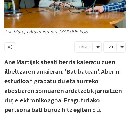
Ane Martija Aralar Irratian. MAILOPE.EUS
Entzun
Itzuli
Ane Martijak abesti berria kaleratu zuen
ilbeltzaren amaieran: 'Bat-batean'. Aberin
estudioan grabatu du eta aurreko
abestiaren soinuaren ardatzetik jarraitzen
du; elektronikoagoa. Ezagututako
pertsona bati buruz hitz egiten du.