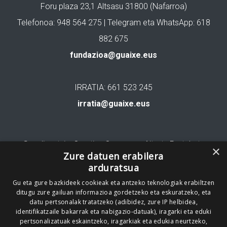
Foru plaza 23,1 Altsasu 31800 (Nafarroa)
Telefonoa: 948 564 275 | Telegram eta WhatsApp: 618
882 675
fundazioa@guaixe.eus
IRRATIA: 661 523 245
irratia@guaixe.eus
Gure lizentzia
: Creative Commons Aitortu Partekatu
×
Zure datuen erabilera
arduratsua
Codesyntaxek garatua
Gu eta gure bazkideek cookieak eta antzeko teknologiak erabiltzen
ditugu zure gailuan informazioa gordetzeko eta eskuratzeko, eta
datu pertsonalak tratatzeko (adibidez, zure IP helbidea,
identifikatzaile bakarrak eta nabigazio-datuak), iragarki eta eduki
pertsonalizatuak eskaintzeko, iragarkiak eta edukia neurtzeko,