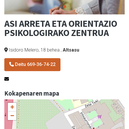
ASI ARRETA ETA ORIENTAZIO
PSIKOLOGIRAKO ZENTRUA
Isidoro Melero, 18 behea
,
Altsasu
Deitu 669-36-74-22
Kokapenaren mapa
+
−