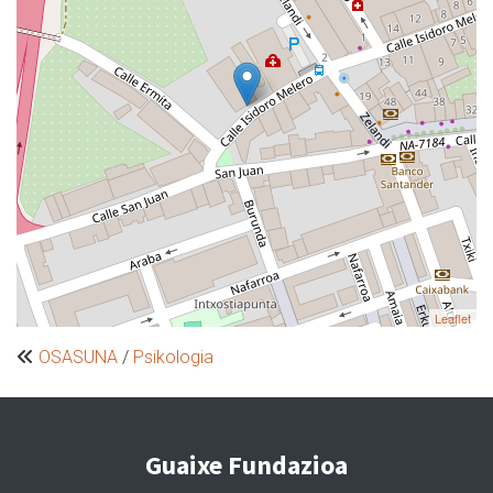
Leaflet
OSASUNA
/
Psikologia
Guaixe Fundazioa