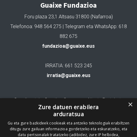
Guaixe Fundazioa
Foru plaza 23,1 Altsasu 31800 (Nafarroa)
Telefonoa: 948 564 275 | Telegram eta WhatsApp: 618
882 675
fundazioa@guaixe.eus
IRRATIA: 661 523 245
irratia@guaixe.eus
Gure lizentzia
: Creative Commons Aitortu Partekatu
×
Zure datuen erabilera
arduratsua
Codesyntaxek garatua
Gu eta gure bazkideek cookieak eta antzeko teknologiak erabiltzen
ditugu zure gailuan informazioa gordetzeko eta eskuratzeko, eta
datu pertsonalak tratatzeko (adibidez, zure IP helbidea,