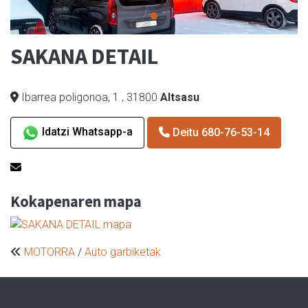
SAKANA DETAIL
Ibarrea poligonoa, 1
,
31800
Altsasu
Idatzi Whatsapp-a
Deitu 680-76-53-14
Kokapenaren mapa
MOTORRA
/
Auto garbiketak