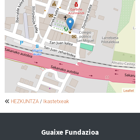
Leaflet
HEZKUNTZA
/
Ikastetxeak
Guaixe Fundazioa