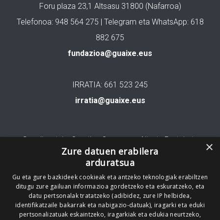
Foru plaza 23,1 Altsasu 31800 (Nafarroa)
Telefonoa: 948 564 275 | Telegram eta WhatsApp: 618
882 675
fundazioa@guaixe.eus
IRRATIA: 661 523 245
irratia@guaixe.eus
Gure lizentzia
: Creative Commons Aitortu Partekatu
×
Zure datuen erabilera
arduratsua
Codesyntaxek garatua
Gu eta gure bazkideek cookieak eta antzeko teknologiak erabiltzen
ditugu zure gailuan informazioa gordetzeko eta eskuratzeko, eta
datu pertsonalak tratatzeko (adibidez, zure IP helbidea,
identifikatzaile bakarrak eta nabigazio-datuak), iragarki eta eduki
pertsonalizatuak eskaintzeko, iragarkiak eta edukia neurtzeko,