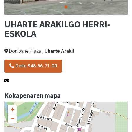
UHARTE ARAKILGO HERRI-
ESKOLA
Donibane Plaza
,
Uharte Arakil
Deitu 948-56-71-00
Kokapenaren mapa
+
−