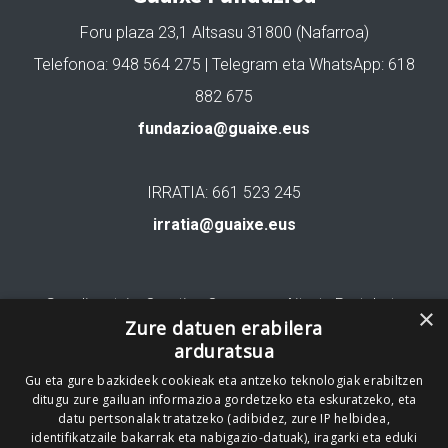
Foru plaza 23,1 Altsasu 31800 (Nafarroa)
Telefonoa: 948 564 275 | Telegram eta WhatsApp: 618
882 675
fundazioa@guaixe.eus
IRRATIA: 661 523 245
irratia@guaixe.eus
Gure lizentzia
: Creative Commons Aitortu Partekatu
×
Zure datuen erabilera
arduratsua
Codesyntaxek garatua
Gu eta gure bazkideek cookieak eta antzeko teknologiak erabiltzen
ditugu zure gailuan informazioa gordetzeko eta eskuratzeko, eta
datu pertsonalak tratatzeko (adibidez, zure IP helbidea,
identifikatzaile bakarrak eta nabigazio-datuak), iragarki eta eduki