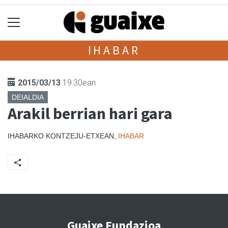
IHABAR
2015/03/13
19:30ean
DEIALDIA
Arakil berrian hari gara
IHABARKO KONTZEJU-ETXEAN,
IHABAR
Guaixe Fundazioa