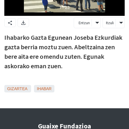
Entzun
Itzuli
Ihabarko Gazta Egunean Joseba Ezkurdiak
gazta berria moztu zuen. Abeltzaina zen
bere aita ere omendu zuten. Egunak
askorako eman zuen.
GIZARTEA
IHABAR
Guaixe Fundazioa