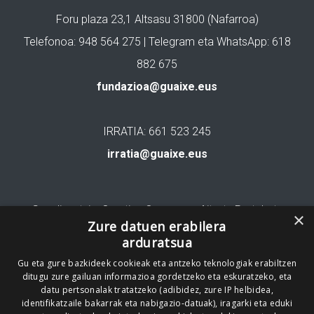
Foru plaza 23,1 Altsasu 31800 (Nafarroa)
Telefonoa: 948 564 275 | Telegram eta WhatsApp: 618
882 675
fundazioa@guaixe.eus
IRRATIA: 661 523 245
irratia@guaixe.eus
Gure lizentzia
: Creative Commons Aitortu Partekatu
×
Zure datuen erabilera
arduratsua
Codesyntaxek garatua
Gu eta gure bazkideek cookieak eta antzeko teknologiak erabiltzen
ditugu zure gailuan informazioa gordetzeko eta eskuratzeko, eta
datu pertsonalak tratatzeko (adibidez, zure IP helbidea,
identifikatzaile bakarrak eta nabigazio-datuak), iragarki eta eduki