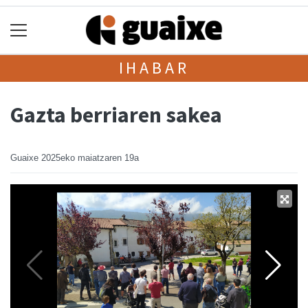
IHABAR
Gazta berriaren sakea
Guaixe
2025eko maiatzaren 19a