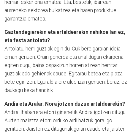
herriari esker ona ematea. Eta, bestetik, ibarrean
aurreneko sektorea bulkatzea eta haren produktuei
garrantzia ematea.
Gaztandegiarekin eta artaldearekin nahikoa lan ez,
eta festa antolatu?
Antolatu, herri guztiak egin du. Guk bere garaian ideia
eman genuen. Orain generoa eta ahal dugun ekarpena
egiten dugu, baina ospakizun horren atzean herritar
guztiak edo gehienak daude. Egitarau betea eta plaza
bete egin zen. Eguraldia ere alde izan genuen, beraz, ez
daukagu kexa handirik.
Andia eta Aralar. Nora jotzen duzue artaldearekin?
Andira. Ihabarrera etorri ginenetik Andira igotzen ditugu.
Aurten maiatza etorri orduko ardi batzuk gora igo
genituen. Jaisten ez ditugunak goian daude eta jaisten