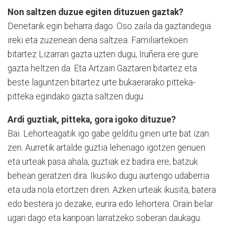
Non saltzen duzue egiten dituzuen gaztak?
Denetarik egin beharra dago. Oso zaila da gaztandegia
ireki eta zuzenean dena saltzea. Familiartekoen
bitartez Lizarran gazta uzten dugu, Iruñera ere gure
gazta heltzen da. Eta Artzain Gaztaren bitartez eta
beste laguntzen bitartez urte bukaerarako pitteka-
pitteka egindako gazta saltzen dugu.
Ardi guztiak, pitteka, gora igoko dituzue?
Bai. Lehorteagatik igo gabe gelditu ginen urte bat izan
zen. Aurretik artalde guztia lehenago igotzen genuen
eta urteak pasa ahala, guztiak ez badira ere, batzuk
behean geratzen dira. Ikusiko dugu aurtengo udaberria
eta uda nola etortzen diren. Azken urteak ikusita, batera
edo bestera jo dezake, eurira edo lehortera. Orain belar
ugari dago eta kanpoan larratzeko soberan daukagu.