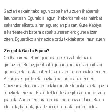
Gaztari eskainitako egun osoa hartu zuen Ihabarrek
larunbatean. Eguraldia lagun, iheberdarrak eta hainbat
sakandar elkartu ziren eguerdian plazan. Gure Kabiya
elkartearekin batera ospakizunaren erdigunea izan
ziren. Eguerdiko animazioa ordu txikiak arte iraun zuen.
Zergatik Gazta Eguna?
Gu Ihabarrera etorri ginenean esku zabalik hartu
gintuzten. Beraz, pentsatu genuen herriari zerbait zor
geniola, eta festa baten bitartez egitea erabaki genuen.
Arkumeak gorde eta bazkari bat antolatu genuen.
Goizean ardi esnez egindako postre lehiaketa eta gazta
mozketa ere bai. Eta urtetik urtera egitaraua hobetzen
joan da. Aurten egitarau erabat betea izan dugu. Baina
ideia da, batetik, gu artzain gisa, festa horren bidez