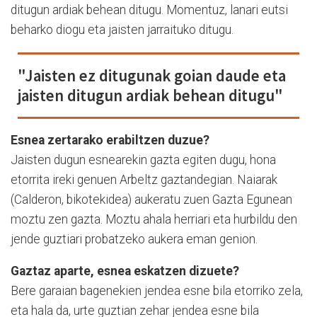
ditugun ardiak behean ditugu. Momentuz, lanari eutsi
beharko diogu eta jaisten jarraituko ditugu.
"Jaisten ez ditugunak goian daude eta
jaisten ditugun ardiak behean ditugu"
Esnea zertarako erabiltzen duzue?
Jaisten dugun esnearekin gazta egiten dugu, hona
etorrita ireki genuen Arbeltz gaztandegian. Naiarak
(Calderon, bikotekidea) aukeratu zuen Gazta Egunean
moztu zen gazta. Moztu ahala herriari eta hurbildu den
jende guztiari probatzeko aukera eman genion.
Gaztaz aparte, esnea eskatzen dizuete?
Bere garaian bagenekien jendea esne bila etorriko zela,
eta hala da, urte guztian zehar jendea esne bila