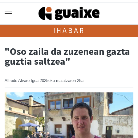
IHABAR
"Oso zaila da zuzenean gazta
guztia saltzea"
Alfredo Alvaro Igoa
2025eko maiatzaren 28a