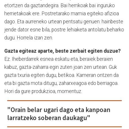
etortzen da gaztandegira. Bai herrikoak bai inguruko
herrietakoak ere. Postretarako mamia egiteko afizioa
dago. Eta aurreneko urtean pentsatu genuen: hainbeste
jende dator esne bila, postre lehiaketa antolatu beharko
dugu. Horrela izan zen.
Gazta egiteaz aparte, beste zerbait egiten duzue?
Ez. Iheberdarrek esnea eskatu eta, beraiek beraien
kabuz, gazta-zaharra egin zuten joan zen urtean. Guk
gazta txuria egiten dugu, betikoa. Kameran ontzen da
eta bi gazta mota ditugu, zaharxeagoa edo berriagoa.
Hori da gure produkzioa, momentuz.
"Orain belar ugari dago eta kanpoan
larratzeko soberan daukagu"