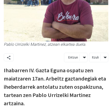
Pablo Urrizelki Martinez, atzean elkartea duela.
Entzun
Itzuli
Ihabarren IV. Gazta Eguna ospatu zen
maiatzaren 17an. Arbeltz gaztandegiak eta
iheberdarrek antolatu zuten ospakizuna,
tartean zen Pablo Urrizelki Martinez
artzaina.