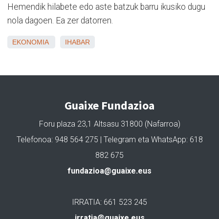
Hemendik hilabete edo aste batzuk barru ikusiko dugu
nola dagoen. Ea zer datorren.
EKONOMIA
IHABAR
Guaixe Fundazioa
Foru plaza 23,1 Altsasu 31800 (Nafarroa)
Telefonoa: 948 564 275 | Telegram eta WhatsApp: 618
882 675
fundazioa@guaixe.eus
IRRATIA: 661 523 245
irratia@guaixe.eus