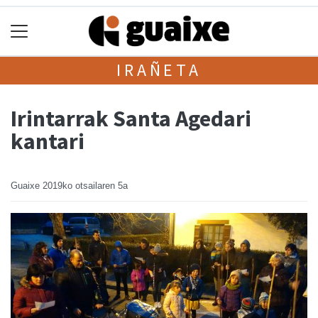
IRAÑETA
Irintarrak Santa Agedari
kantari
Guaixe
2019ko otsailaren 5a