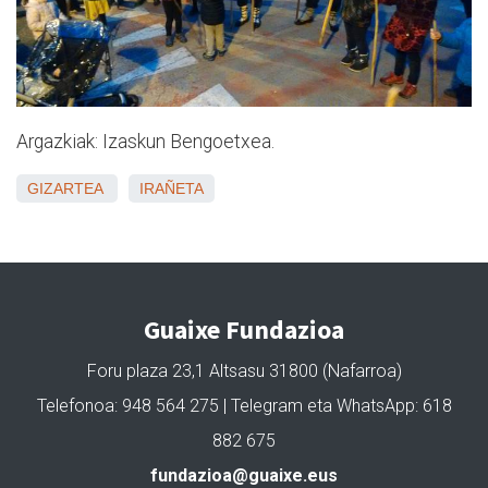
Argazkiak: Izaskun Bengoetxea.
GIZARTEA
IRAÑETA
Guaixe Fundazioa
Foru plaza 23,1 Altsasu 31800 (Nafarroa)
Telefonoa: 948 564 275 | Telegram eta WhatsApp: 618
882 675
fundazioa@guaixe.eus