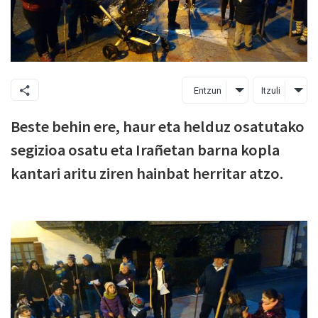
Entzun
Itzuli
Beste behin ere, haur eta helduz osatutako
segizioa osatu eta Irañetan barna kopla
kantari aritu ziren hainbat herritar atzo.