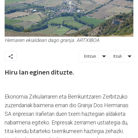
Herriaren ekialdean dago granja. ARTXIBOA
Entzun
Itzuli
Hiru lan eginen dituzte.
Ekonomia Zirkularraren eta Berrikuntzaren Zerbitzuko
zuzendariak baimena eman dio Granja Dos Hermanas
SA enpresari Irañetan duen txerri haztegian aldaketa
nabarmena egiteko. Enpresak zerramen ustiategia du,
titia kendu bitarteko txerrikumeen haztegia zehazki.