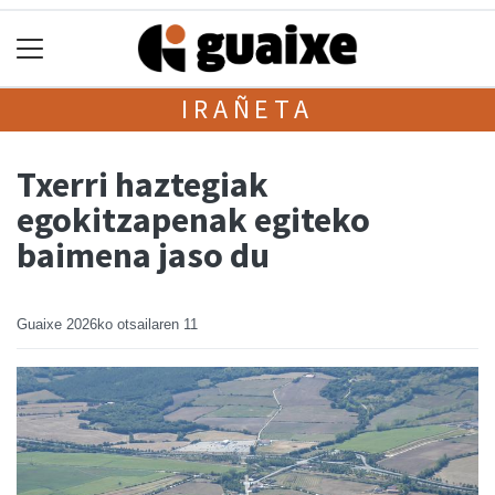
IRAÑETA
Txerri haztegiak
egokitzapenak egiteko
baimena jaso du
Guaixe
2026ko otsailaren 11