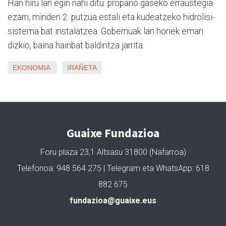
Han hiru lan egin nahi ditu: propano gaseko erraustegia
ezarri, minden 2. putzua estali eta kudeatzeko hidrolisi-
sistema bat instalatzea. Gobernuak lan horiek eman
dizkio, baina hainbat baldintza jarrita.
EKONOMIA
IRAÑETA
Guaixe Fundazioa
Foru plaza 23,1 Altsasu 31800 (Nafarroa)
Telefonoa: 948 564 275 | Telegram eta WhatsApp: 618
882 675
fundazioa@guaixe.eus