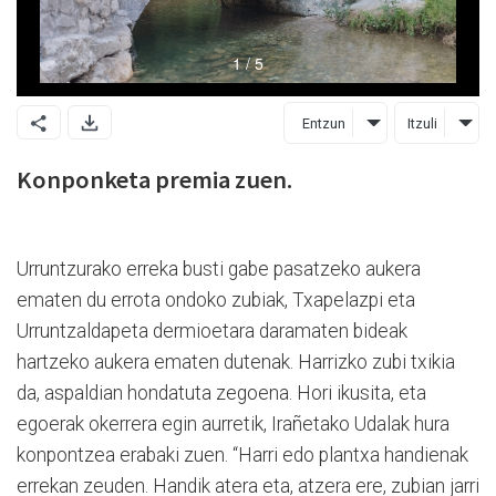
Entzun
Itzuli
Konponketa premia zuen.
Urruntzurako erreka busti gabe pasatzeko aukera
ematen du errota ondoko zubiak, Txapelazpi eta
Urruntzaldapeta dermioetara daramaten bideak
hartzeko aukera ematen dutenak. Harrizko zubi txikia
da, aspaldian hondatuta zegoena. Hori ikusita, eta
egoerak okerrera egin aurretik, Irañetako Udalak hura
konpontzea erabaki zuen. “Harri edo plantxa handienak
errekan zeuden. Handik atera eta, atzera ere, zubian jarri