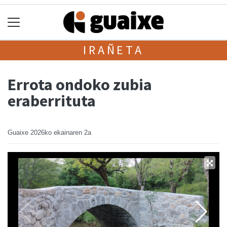
IRAÑETA
Errota ondoko zubia
eraberrituta
Guaixe
2026ko ekainaren 2a