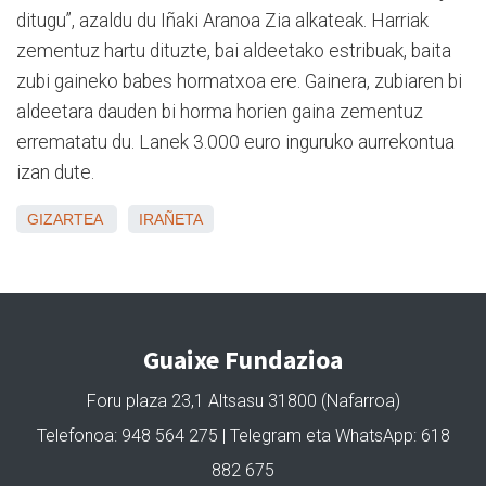
ditugu”, azaldu du Iñaki Aranoa Zia alkateak. Harriak
zementuz hartu dituzte, bai aldeetako estribuak, baita
zubi gaineko babes hormatxoa ere. Gainera, zubiaren bi
aldeetara dauden bi horma horien gaina zementuz
errematatu du. Lanek 3.000 euro inguruko aurrekontua
izan dute.
GIZARTEA
IRAÑETA
Guaixe Fundazioa
Foru plaza 23,1 Altsasu 31800 (Nafarroa)
Telefonoa: 948 564 275 | Telegram eta WhatsApp: 618
882 675