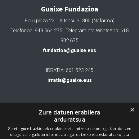
Guaixe Fundazioa
Foru plaza 23,1 Altsasu 31800 (Nafarroa)
Telefonoa: 948 564 275 | Telegram eta WhatsApp: 618
882 675
fundazioa@guaixe.eus
IRRATIA: 661 523 245
irratia@guaixe.eus
Gure lizentzia
: Creative Commons Aitortu Partekatu
×
Zure datuen erabilera
arduratsua
Codesyntaxek garatua
Gu eta gure bazkideek cookieak eta antzeko teknologiak erabiltzen
ditugu zure gailuan informazioa gordetzeko eta eskuratzeko, eta