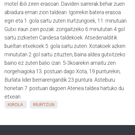
motel ibili ziren erasoan. Daviden sarrerak behar zuen
abiadura eman zion taldeari. Igorrekin batera erasoa
egin eta 1. gola sartu zuten Irurtzungoek, 11. minutuan.
Gutxi iraun zien pozak: zorigaitzeko 6 minututan 4 gol
sartu zizkieten Candesa taldekoek. Atsedenalditik
bueltan etxekoek 5. gola sartu zuten. Xotakoek azken
minututan 2 gol sartu zituzten, baina aldea gutxitzeko
baino ez zuten balio izan. 5-3koarekin amaitu zen
norgehiagoka.13. postuan dago Xota, 19 punturekin,
Burlata lider berriarengandik 23 puntura. Asteburu
honetan 7. postuan dagoen Atenea taldea hartuko du
etxean.
KIROLA
IRURTZUN