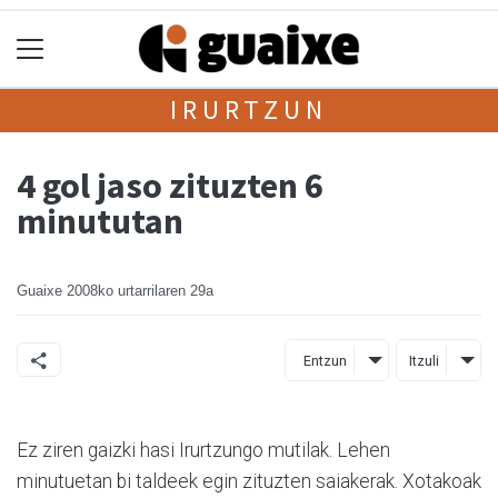
IRURTZUN
4 gol jaso zituzten 6
minututan
Guaixe
2008ko urtarrilaren 29a
Entzun
Itzuli
Ez ziren gaizki hasi Irurtzungo mutilak. Lehen
minutuetan bi taldeek egin zituzten saiakerak. Xotakoak