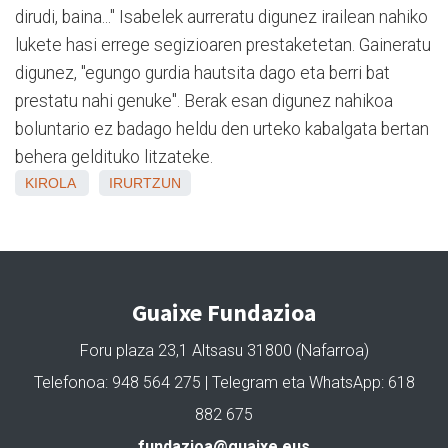
dirudi, baina..." Isabelek aurreratu digunez irailean nahiko
lukete hasi errege segizioaren prestaketetan. Gaineratu
digunez, "egungo gurdia hautsita dago eta berri bat
prestatu nahi genuke". Berak esan digunez nahikoa
boluntario ez badago heldu den urteko kabalgata bertan
behera geldituko litzateke.
KIROLA
IRURTZUN
Guaixe Fundazioa
Foru plaza 23,1 Altsasu 31800 (Nafarroa)
Telefonoa: 948 564 275 | Telegram eta WhatsApp: 618
882 675
fundazioa@guaixe.eus