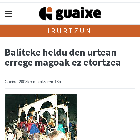
IRURTZUN
Baliteke heldu den urtean
errege magoak ez etortzea
Guaixe
2008ko maiatzaren 13a