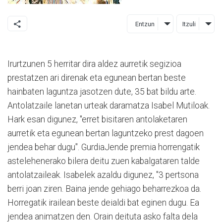
Entzun
Itzuli
Irurtzunen 5 herritar dira aldez aurretik segizioa
prestatzen ari direnak eta egunean bertan beste
hainbaten laguntza jasotzen dute, 35 bat bildu arte.
Antolatzaile lanetan urteak daramatza Isabel Mutiloak.
Hark esan digunez, "erret bisitaren antolaketaren
aurretik eta egunean bertan laguntzeko prest dagoen
jendea behar dugu". GurdiaJende premia horrengatik
astelehenerako bilera deitu zuen kabalgataren talde
antolatzaileak. Isabelek azaldu digunez, "3 pertsona
berri joan ziren. Baina jende gehiago beharrezkoa da.
Horregatik irailean beste deialdi bat eginen dugu. Ea
jendea animatzen den. Orain deituta asko falta dela