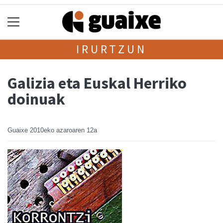
IRURTZUN
Galizia eta Euskal Herriko
doinuak
Guaixe
2010eko azaroaren 12a