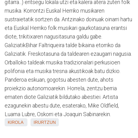
gitarra...) entsegu lokala utzi eta kalera atera zuten folk
musika. Korrontzi Euskal Herriko musikaren
sustraietatik sortzen da. Antzinako doinuak oinarri hartu
eta Euskal Herriko folk musikari gaurkotasuna erantsi
diote, trikitixaren nagusitasuna galdu gabe.
GaliziatikBihar Faltriqueira talde bikaina etorriko da
Galiziatik. Freskotasuna da taldearen ezaugarri nagusia.
Orballoko taldeak musika tradizionalari perkusioen
polifonia eta musika tresna akustikoak batu dizkio.
Panderoa eskuan, gogotsu abesten dute, ahots
proiekzio autonomoarekin. Horrela, zentzu berria
ematen diote Galiziatik bildutako abestiei. Artista
ezagunekin abestu dute, esaterako, Mike Oldfield,
Luarna Lubre, Oskorri eta Joaquin Sabinarekin.
KIROLA
IRURTZUN