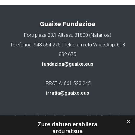
Guaixe Fundazioa
Foru plaza 23,1 Altsasu 31800 (Nafarroa)
Telefonoa: 948 564 275 | Telegram eta WhatsApp: 618
882 675
fundazioa@guaixe.eus
IRRATIA: 661 523 245
irratia@guaixe.eus
Gure lizentzia
: Creative Commons Aitortu Partekatu
×
Zure datuen erabilera
arduratsua
Codesyntaxek garatua