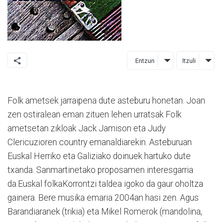
Entzun
Itzuli
Folk ametsek jarraipena dute asteburu honetan. Joan
zen ostiralean eman zituen lehen urratsak Folk
ametsetan zikloak Jack Jamison eta Judy
Clericuzioren country emanaldiarekin. Asteburuan
Euskal Herriko eta Galiziako doinuek hartuko dute
txanda. Sanmartinetako proposamen interesgarria
da.Euskal folkaKorrontzi taldea igoko da gaur oholtza
gainera. Bere musika emaria 2004an hasi zen. Agus
Barandiaranek (trikia) eta Mikel Romerok (mandolina,