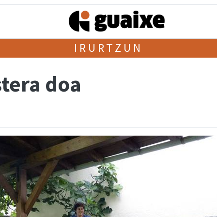
IRURTZUN
stera doa