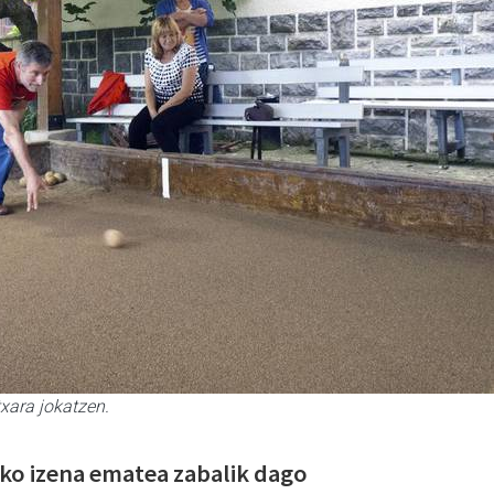
txara jokatzen.
ko izena ematea zabalik dago