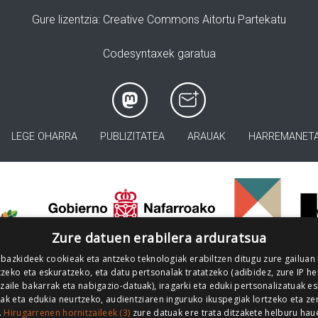
Gure lizentzia
: Creative Commons Aitortu Partekatu
Codesyntaxek garatua
LEGE OHARRA
PUBLIZITATEA
ARAUAK
HARREMANET
>
Zure datuen erabilera arduratsua
 bazkideek cookieak eta antzeko teknologiak erabiltzen ditugu zure gailuan
zeko eta eskuratzeko, eta datu pertsonalak tratatzeko (adibidez, zure IP he
tzaile bakarrak eta nabigazio-datuak), iragarki eta eduki pertsonalizatuak e
iak eta edukia neurtzeko, audientziaren inguruko ikuspegiak lortzeko eta ze
.
Hirugarrenen hornitzaileek (3)
zure datuak ere trata ditzakete helburu hau