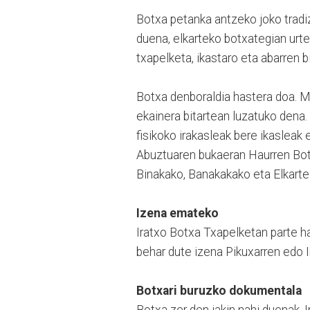
Botxa petanka antzeko joko tradizi
duena, elkarteko botxategian urte
txapelketa, ikastaro eta abarren b
Botxa denboraldia hastera doa. M
ekainera bitartean luzatuko dena
fisikoko irakasleak bere ikasleak
Abuztuaren bukaeran Haurren Botxa
Binakako, Banakakako eta Elkarte
Izena emateko
Iratxo Botxa Txapelketan parte h
behar dute izena Pikuxarren edo I
Botxari buruzko dokumentala