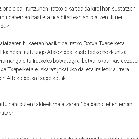
onala da. Irurtzunen Iratxo elkartea da kirol hori sustatzen
ro udaberrian hasi eta uda bitartean antolatzen dituen
idez.
aiatzaren bukaeran hasiko da Iratxo Botxa Txapelketa,
. Ekainean Irurtzungo Atakondoa ikastetxeko hezkuntza
 eramango ditu Iratxoko botxategira, botxa jokoa ikas dezaten
 Txapelketa euskaraz jokatuko da, eta irailetik aurrera
en Arteko botxa txapelketak.
artu nahi duten taldeek maiatzaren 15a baino lehen eman
ratxon.