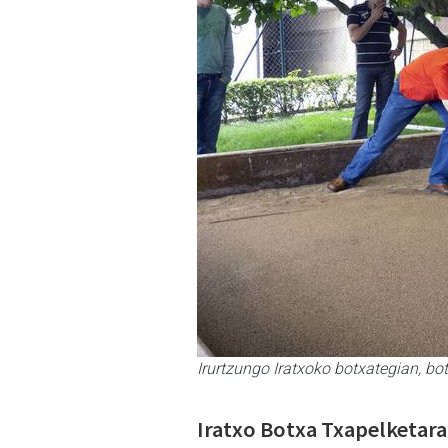
Irurtzungo Iratxoko botxategian, bo
Iratxo Botxa Txapelketara