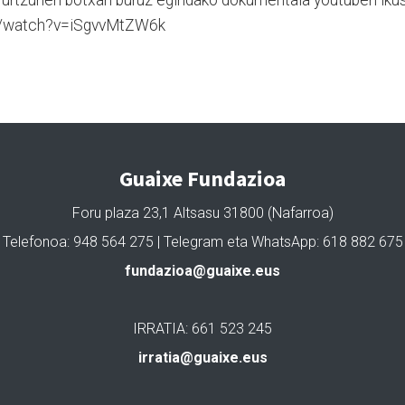
 Irurtzunen botxari buruz egindako dokumentala youtuben iku
om/watch?v=iSgvvMtZW6k
Guaixe Fundazioa
Foru plaza 23,1 Altsasu 31800 (Nafarroa)
Telefonoa: 948 564 275 | Telegram eta WhatsApp: 618 882 675
fundazioa@guaixe.eus
IRRATIA: 661 523 245
irratia@guaixe.eus