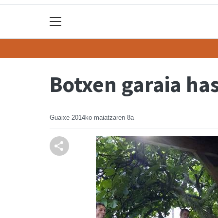
Botxen garaia ha
Guaixe
2014ko maiatzaren 8a