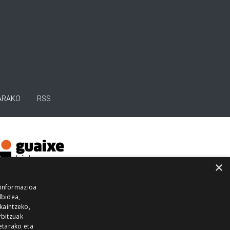
ARAKO
RSS
×
 informazioa
lbidea,
skaintzeko,
rbitzuak
etarako eta