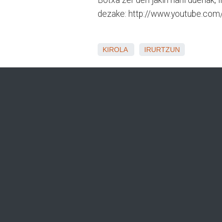
Botxa zer den jakin nahi duenak,
dezake: http://www.youtube.c
KIROLA
IRURTZUN