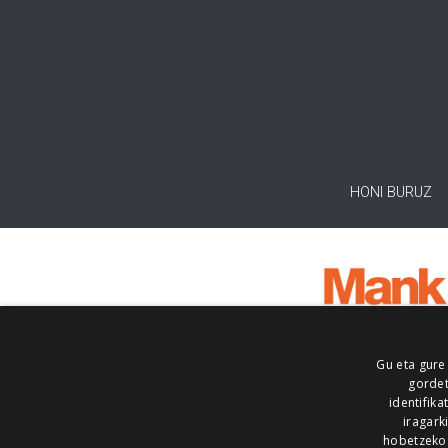
HONI BURUZ
Gu eta gure
gordet
identifika
iragark
hobetzeko