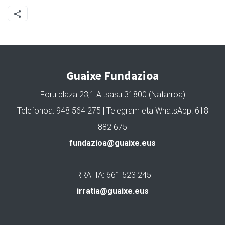
Guaixe Fundazioa
Foru plaza 23,1 Altsasu 31800 (Nafarroa)
Telefonoa: 948 564 275 | Telegram eta WhatsApp: 618
882 675
fundazioa@guaixe.eus
IRRATIA: 661 523 245
irratia@guaixe.eus