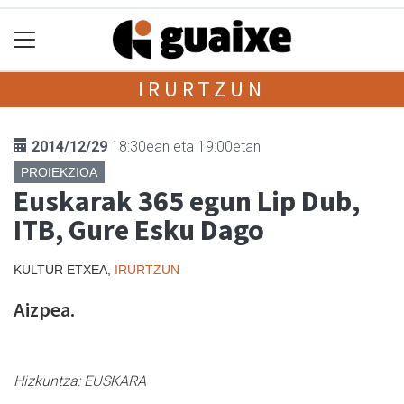
IRURTZUN
2014/12/29
18:30ean eta 19:00etan
PROIEKZIOA
Euskarak 365 egun Lip Dub,
ITB, Gure Esku Dago
KULTUR ETXEA,
IRURTZUN
Aizpea.
Hizkuntza:
EUSKARA