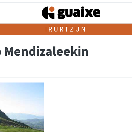
IRURTZUN
 Mendizaleekin