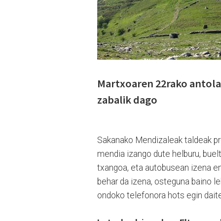
Martxoaren 22rako antolat
zabalik dago
Sakanako Mendizaleak taldeak pre
mendia izango dute helburu, buel
txangoa, eta autobusean izena e
behar da izena, osteguna baino le
ondoko telefonora hots egin dait