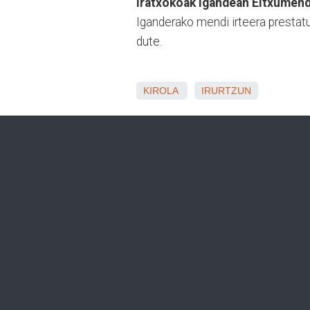
Iratxokoak igandean Eltxumend
Iganderako mendi irteera prestat
dute.
KIROLA
IRURTZUN