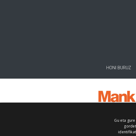
HONI BURUZ
Gu eta gure
gordet
identifika