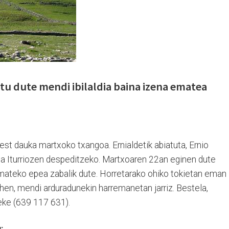
u dute mendi ibilaldia baina izena ematea
st dauka martxoko txangoa. Ernialdetik abiatuta, Ernio
ta Iturriozen despeditzeko. Martxoaren 22an eginen dute
mateko epea zabalik dute. Horretarako ohiko tokietan eman
hen, mendi arduradunekin harremanetan jarriz. Bestela,
eke (639 117 631).