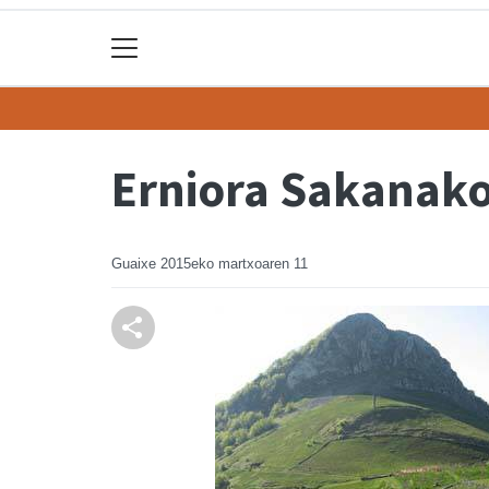
Erniora Sakanako
Guaixe
2015eko martxoaren 11