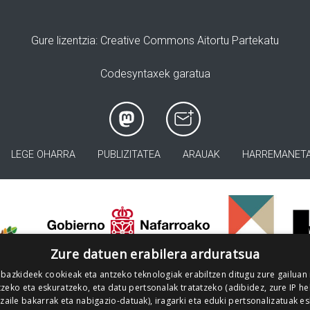
Gure lizentzia
: Creative Commons Aitortu Partekatu
Codesyntaxek garatua
LEGE OHARRA
PUBLIZITATEA
ARAUAK
HARREMANET
>
Zure datuen erabilera arduratsua
 bazkideek cookieak eta antzeko teknologiak erabiltzen ditugu zure gailuan
zeko eta eskuratzeko, eta datu pertsonalak tratatzeko (adibidez, zure IP he
tzaile bakarrak eta nabigazio-datuak), iragarki eta eduki pertsonalizatuak e