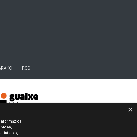
ARAKO
RSS
×
 informazioa
lbidea,
skaintzeko,