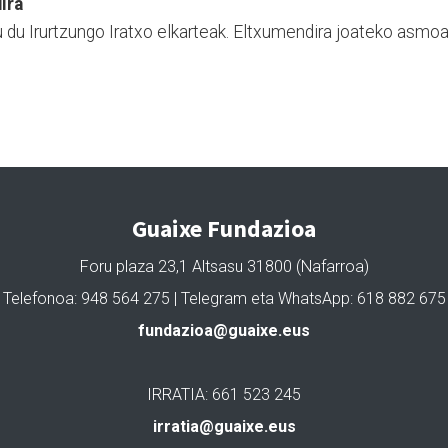
ira
u du Irurtzungo Iratxo elkarteak. Eltxumendira joateko asmo
Guaixe Fundazioa
Foru plaza 23,1 Altsasu 31800 (Nafarroa)
Telefonoa: 948 564 275 | Telegram eta WhatsApp: 618 882 675
fundazioa@guaixe.eus
IRRATIA: 661 523 245
irratia@guaixe.eus