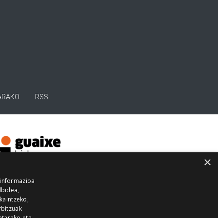
ARAKO
RSS
×
 informazioa
lbidea,
skaintzeko,
rbitzuak
etarako eta