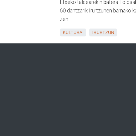
Etxeko taldearekin batera Tolosako
60 dantzarik Irurtzunen barnako ka
zen.
KULTURA
IRURTZUN