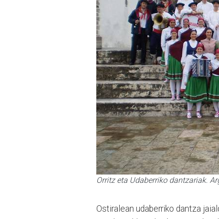
Orritz eta Udaberriko dantzariak. A
Ostiralean udaberriko dantza jaial