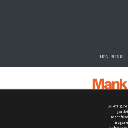
HONI BURUZ
Gu eta gure
gordet
identifika
iragark
hobetzeko