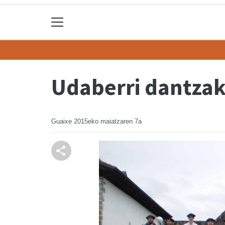
Udaberri dantza
Guaixe
2015eko maiatzaren 7a