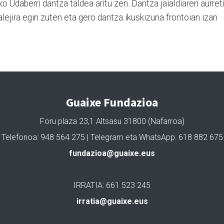
 Udaberri dantza taldea aritu zen. Dantza jaialdiaren aurret
lejira egin zuten eta gero dantza ikuskizuna frontoian izan
Guaixe Fundazioa
Foru plaza 23,1 Altsasu 31800 (Nafarroa)
Telefonoa: 948 564 275 | Telegram eta WhatsApp: 618 882 675
fundazioa@guaixe.eus
IRRATIA: 661 523 245
irratia@guaixe.eus