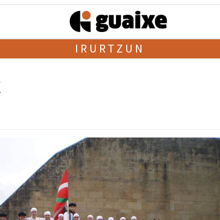
IRURTZUN
k