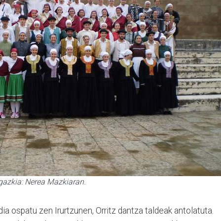
rgazkia: Nerea Mazkiaran.
dia ospatu zen Irurtzunen, Orritz dantza taldeak antolatuta.