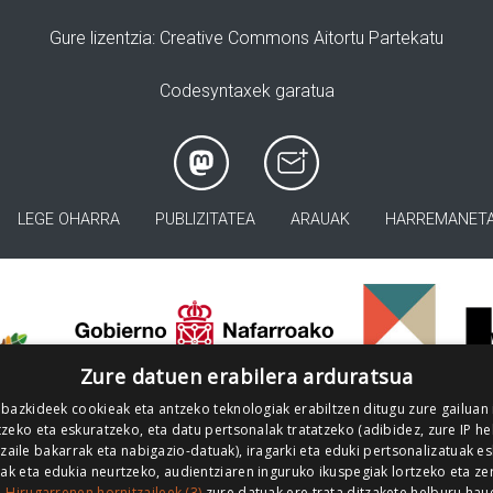
Gure lizentzia
: Creative Commons Aitortu Partekatu
Codesyntaxek garatua
LEGE OHARRA
PUBLIZITATEA
ARAUAK
HARREMANET
>
Zure datuen erabilera arduratsua
 bazkideek cookieak eta antzeko teknologiak erabiltzen ditugu zure gailuan
zeko eta eskuratzeko, eta datu pertsonalak tratatzeko (adibidez, zure IP he
tzaile bakarrak eta nabigazio-datuak), iragarki eta eduki pertsonalizatuak e
iak eta edukia neurtzeko, audientziaren inguruko ikuspegiak lortzeko eta ze
.
Hirugarrenen hornitzaileek (3)
zure datuak ere trata ditzakete helburu hau