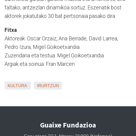
faltako, antzezlan dinamikoa sortuz. Eszenatik bost
aktorek jokatutako 30 bat pertsonaia pasako dira.
Fitxa
Aktoreak: Oscar Orzaiz, Ana Berrade, David Larrea,
Pedro Izura, Migel Goikoetxandia.
Zuzendaria eta testua: Migel Goikoetxandia
Argiak eta soinua: Fran Marcen
KULTURA
IRURTZUN
Guaixe Fundazioa