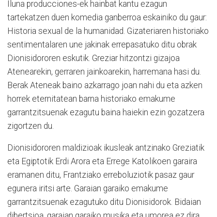
Iluna producciones-ek hainbat kantu ezagun
tartekatzen duen komedia ganberroa eskainiko du gaur:
Historia sexual de la humanidad. Gizateriaren historiako
sentimentalaren une jakinak errepasatuko ditu obrak
Dionisidororen eskutik. Greziar hitzontzi gizajoa
Atenearekin, gerraren jainkoarekin, harremana hasi du.
Berak Ateneak baino azkarrago joan nahi du eta azken
horrek eternitatean barna historiako emakume
garrantzitsuenak ezagutu baina haiekin ezin gozatzera
zigortzen du.
Dionisidororen maldizioak ikusleak antzinako Greziatik
eta Egiptotik Erdi Arora eta Errege Katolikoen garaira
eramanen ditu, Frantziako erreboluziotik pasaz gaur
egunera iritsi arte. Garaian garaiko emakume
garrantzitsuenak ezagutuko ditu Dionisidorok. Bidaian
dibertsioa, garaian garaiko musika eta umorea ez dira