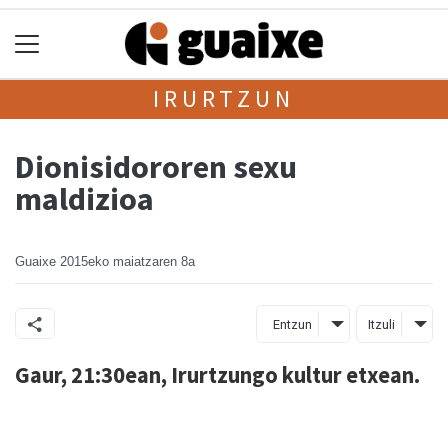
IRURTZUN
Dionisidororen sexu
maldizioa
Guaixe
2015eko maiatzaren 8a
Entzun
Itzuli
Gaur, 21:30ean, Irurtzungo kultur etxean.