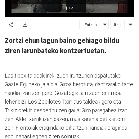
Entzun
Itzuli
Zortzi ehun lagun baino gehiago bildu
ziren larunbateko kontzertuetan.
Las tipex taldeak ireki zuen Irurtzunen ospatutako
Gazte Eguneko jaialdia. Giroa berotuta, dantzarako tarte
handia izan zen gero. Gozategik jarri zuen erritmoa
lehenbizi, Los Zopilotes Txirriaus taldeak gero eta
Trikiziorekin despeditu zen gaua. Giro paregabea izan
zen. Alde txarrik izan bazen, musikaren aldetik etorri
zen. Frontoiak eragindako oihartzun handiak eraginda
edo, nahasi egiten ziren soinuak.