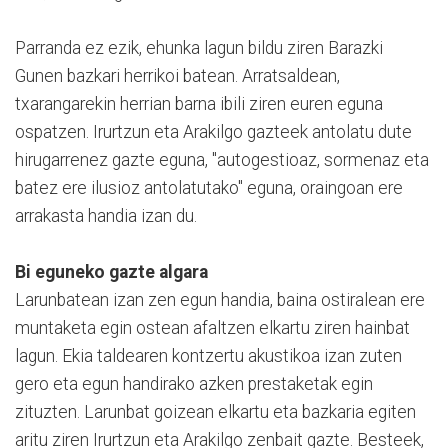
Parranda ez ezik, ehunka lagun bildu ziren Barazki
Gunen bazkari herrikoi batean. Arratsaldean,
txarangarekin herrian barna ibili ziren euren eguna
ospatzen. Irurtzun eta Arakilgo gazteek antolatu dute
hirugarrenez gazte eguna, "autogestioaz, sormenaz eta
batez ere ilusioz antolatutako" eguna, oraingoan ere
arrakasta handia izan du.
Bi eguneko gazte algara
Larunbatean izan zen egun handia, baina ostiralean ere
muntaketa egin ostean afaltzen elkartu ziren hainbat
lagun. Ekia taldearen kontzertu akustikoa izan zuten
gero eta egun handirako azken prestaketak egin
zituzten. Larunbat goizean elkartu eta bazkaria egiten
aritu ziren Irurtzun eta Arakilgo zenbait gazte. Besteek,