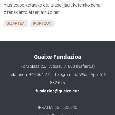
mus txapelketarako eta txapel jaurtiketarako behar
zirenak antolatzen aritu ziren.
GIZARTEA
IRURTZUN
Guaixe Fundazioa
Foru plaza 23,1 Altsasu 31800 (Nafarroa)
Telefonoa: 948 564 275 | Telegram eta WhatsApp: 618
882 675
fundazioa@guaixe.eus
IRRATIA: 661 523 245