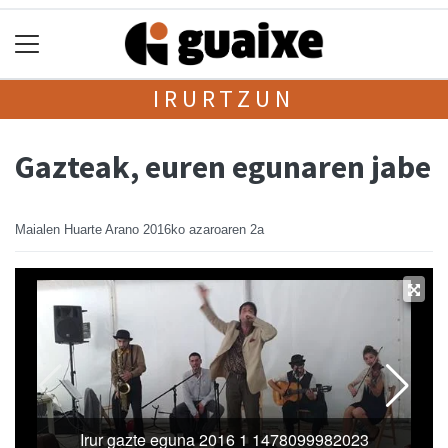
IRURTZUN
Gazteak, euren egunaren jabe
Maialen Huarte Arano
2016ko azaroaren 2a