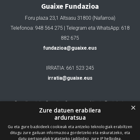
Guaixe Fundazioa
Foru plaza 23,1 Altsasu 31800 (Nafarroa)
Telefonoa: 948 564 275 | Telegram eta WhatsApp: 618
882 675
fundazioa@guaixe.eus
IRRATIA: 661 523 245
irratia@guaixe.eus
Gure lizentzia
: Creative Commons Aitortu Partekatu
×
Zure datuen erabilera
arduratsua
Codesyntaxek garatua
Gu eta gure bazkideek cookieak eta antzeko teknologiak erabiltzen
ditugu zure gailuan informazioa gordetzeko eta eskuratzeko, eta
datu pertsonalak tratatzeko (adibidez, zure IP helbidea,