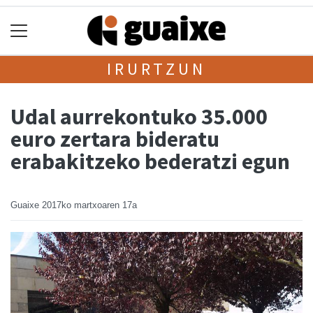
IRURTZUN
Udal aurrekontuko 35.000
euro zertara bideratu
erabakitzeko bederatzi egun
Guaixe
2017ko martxoaren 17a