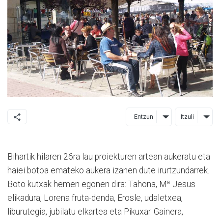
Entzun
Itzuli
Bihartik hilaren 26ra lau proiekturen artean aukeratu eta
haiei botoa emateko aukera izanen dute irurtzundarrek.
Boto kutxak hemen egonen dira: Tahona, Mª Jesus
elikadura, Lorena fruta-denda, Erosle, udaletxea,
liburutegia, jubilatu elkartea eta Pikuxar. Gainera,