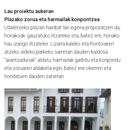
Lau proiektu aukeran
Plazako zorua eta harmailak konpontzea
Udaletxeko plazan hainbat lan egitea proposatzen da,
honakoak: gauzatuko litzateke eta, batez ere, honako
hau izango litzateke: Lizarra kaleko eta frontoiaren
atzeko aldeko parkeko sarretan dauden baldosa
“arantzadunak” aldatu, harmailak garbitu eta konpondu
eta zoruaren aldaketa egin, batez ere okerren eta
hondatuen dauden zatietan.