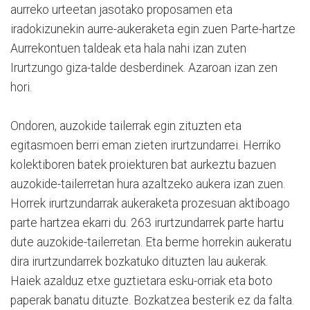
aurreko urteetan jasotako proposamen eta
iradokizunekin aurre-aukeraketa egin zuen Parte-hartze
Aurrekontuen taldeak eta hala nahi izan zuten
Irurtzungo giza-talde desberdinek. Azaroan izan zen
hori.
Ondoren, auzokide tailerrak egin zituzten eta
egitasmoen berri eman zieten irurtzundarrei. Herriko
kolektiboren batek proiekturen bat aurkeztu bazuen
auzokide-tailerretan hura azaltzeko aukera izan zuen.
Horrek irurtzundarrak aukeraketa prozesuan aktiboago
parte hartzea ekarri du. 263 irurtzundarrek parte hartu
dute auzokide-tailerretan. Eta berme horrekin aukeratu
dira irurtzundarrek bozkatuko dituzten lau aukerak.
Haiek azalduz etxe guztietara esku-orriak eta boto
paperak banatu dituzte. Bozkatzea besterik ez da falta.