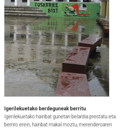
Igerilekuetako berdeguneak berritu
Igerilekuetako hainbat gunetan belardia prestatu eta
berriro erein, hainbat makal moztu, merenderoaren