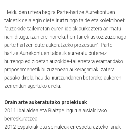
Heldu den urtera begira Parte-hartze Aurrekontuen
taldetik deia egin diete Irurtzungo talde eta kolektiboei:
“auzokide-tailerretan euren ideiak aurkeztera animatu
nahi ditugu; izan ere, horrela, herritarrek askoz zuzenago
parte hartzen dute aukeratzeko prozesuan”. Parte-
hartze Aurrekontuen taldetik aurreratu dutenez,
hurrengo edizioetan auzokide-tailerretara eramandako
proposamenetik bi zuzenean aukeragarriak izatera
pasako direla, hau da, irurtzundarren botorako aukeren
zerrendan agertuko direla.
Orain arte aukeratutako proiektuak
2011 Ibai aldea eta Biaizpe ingurua aisialdirako
berreskuratzea.
2012 Espaloiak eta seinaleak errespetarazteko lanak.