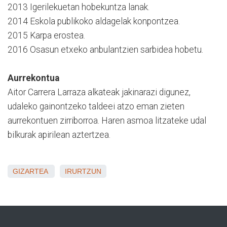
2013 Igerilekuetan hobekuntza lanak.
2014 Eskola publikoko aldagelak konpontzea.
2015 Karpa erostea.
2016 Osasun etxeko anbulantzien sarbidea hobetu.
Aurrekontua
Aitor Carrera Larraza alkateak jakinarazi digunez,
udaleko gainontzeko taldeei atzo eman zieten
aurrekontuen zirriborroa. Haren asmoa litzateke udal
bilkurak apirilean aztertzea.
GIZARTEA
IRURTZUN