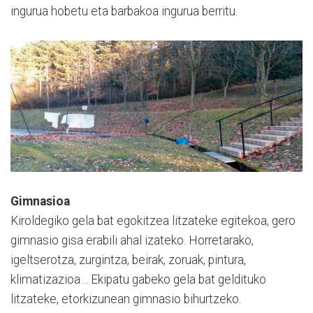
ingurua hobetu eta barbakoa ingurua berritu.
Gimnasioa
Kiroldegiko gela bat egokitzea litzateke egitekoa, gero
gimnasio gisa erabili ahal izateko. Horretarako,
igeltserotza, zurgintza, beirak, zoruak, pintura,
klimatizazioa… Ekipatu gabeko gela bat geldituko
litzateke, etorkizunean gimnasio bihurtzeko.