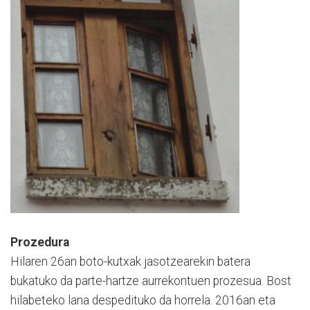
Prozedura
Hilaren 26an boto-kutxak jasotzearekin batera
bukatuko da parte-hartze aurrekontuen prozesua. Bost
hilabeteko lana despedituko da horrela. 2016an eta