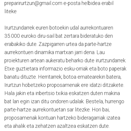
preparirurtzun@gmail.com e-posta helbidea erabil
liteke
Irurtzundarrek euren botoekin udal aurrekontuaren
35.000 euroko diru-sail bat zertara bideratuko den
erabakiko dute. Zazpigarren urtea da parte-hartze
aurrekontuen dinamika martxan jarri dena. Lau
proiekturen artean aukeratu beharko dute irurtzundarrek.
Etxe guztietara informazio esku-orriak eta boto paperak
banatu dituzte. Herritarrek, botoa ematearekin batera,
Irurtzun hobetzeko proposamenak ere idatzi ditzakete.
Hala jakin eta inbertsio txikia eskatzen duten makina
bat lan egin izan ditu ondoren udalak. Bestela, hurrengo
parte-hartze aurrekontuetan sar litezke. Hori bai,
proposamenak kontuan hartzeko bideragarriak izatea
eta ahalik eta zehatzen azaltzea eskatzen dute.