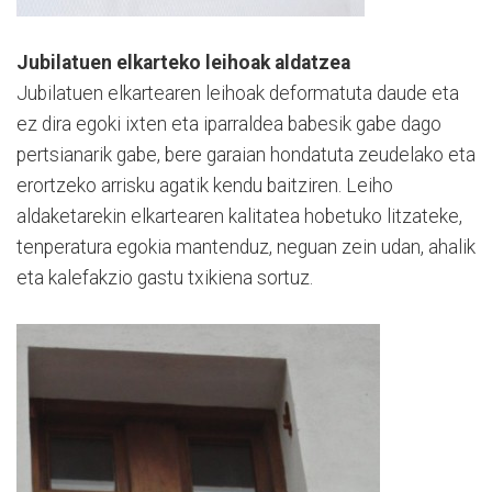
Jubilatuen elkarteko leihoak aldatzea
Jubilatuen elkartearen leihoak deformatuta daude eta
ez dira egoki ixten eta iparraldea babesik gabe dago
pertsianarik gabe, bere garaian hondatuta zeudelako eta
erortzeko arrisku agatik kendu baitziren. Leiho
aldaketarekin elkartearen kalitatea hobetuko litzateke,
tenperatura egokia mantenduz, neguan zein udan, ahalik
eta kalefakzio gastu txikiena sortuz.