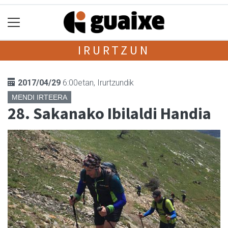
IRURTZUN
2017/04/29
6:00etan, Irurtzundik
MENDI IRTEERA
28. Sakanako Ibilaldi Handia