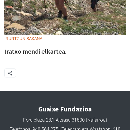
IRURTZUN
SAKANA
Iratxo mendi elkartea.
Guaixe Fundazioa
Foru plaza 23,1 Altsasu 31800 (Nafarroa)
Telefonoa: 948 564 275 | Telegram eta WhatsApp: 618