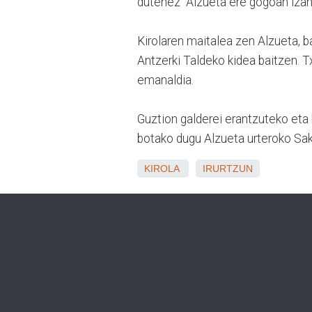
dutenez “Alzueta ere gogoan izan
Kirolaren maitalea zen Alzueta, b
Antzerki Taldeko kidea baitzen. T
emanaldia.
Guztion galderei erantzuteko eta 
botako dugu Alzueta urteroko Sak
KIROLA
IRURTZUN