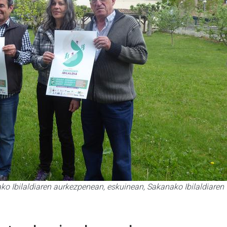
ko Ibilaldiaren aurkezpenean, eskuinean, Sakanako Ibilaldiaren