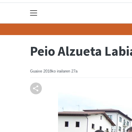
Peio Alzueta Labi
Guaixe
2018ko irailaren 27a