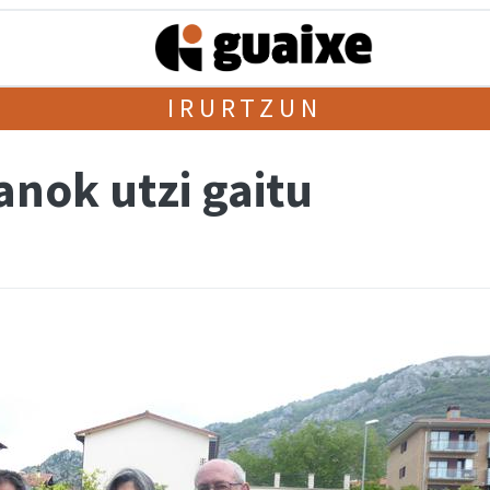
IRURTZUN
anok utzi gaitu