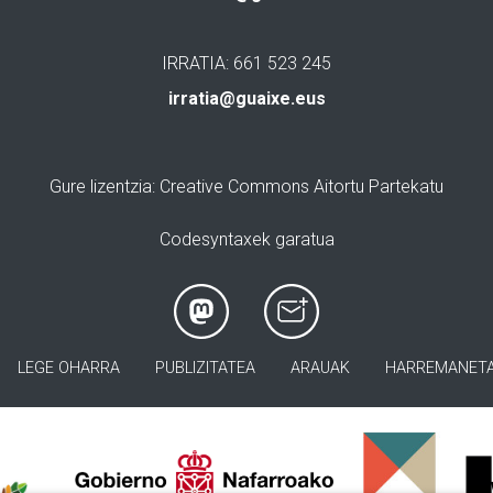
IRRATIA: 661 523 245
irratia@guaixe.eus
Gure lizentzia
: Creative Commons Aitortu Partekatu
Codesyntaxek garatua
LEGE OHARRA
PUBLIZITATEA
ARAUAK
HARREMANET
>