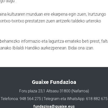
go dugu”.
aina kulturaren munduan ere ekarpena egin zuen, Irurtzungo
xintxo-txintxo prestatzen zuen antzerki taldeko urteroko
beharrezko informazio eta laguntza emateko beti prest, falt
anako Ibilaldi Handiko aurkezpenean. Bidai ona izan.
Guaixe Fundazioa
Foru plaza 23,1 Altsasu 31800 (Nafarroa)
Telefonoa: 948 564 275 | Telegram eta WhatsApp: 618 882 675
fundazioa@guaixe.eus