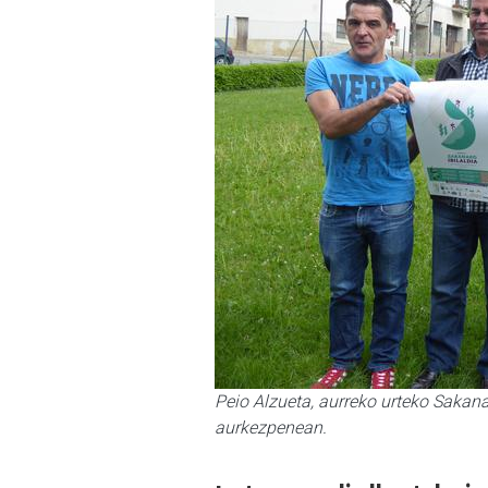
Peio Alzueta, aurreko urteko Sakana
aurkezpenean.