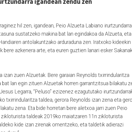
rurtzundarra igandean zendu zen
raginez hil zen, igandean, Peio Alzueta Labiano irurtzundarra
etasuna sustatzeko makina bat lan egindakoa da Alzueta, eta
 Handiaren antolakuntzako arduraduna zen. Iratxoko kideekin
k bere azkenera arte, eta euren guztien lanari esker Sakana
a izan zuen Alzuetak. Bere garaian Reynolds txirrindularitza
 bat lan egin zituen Alzuetak horren garrantzitsua bilakatu z
 Jesus Legarra, “Peluso” ezizenez ezagututako irurtzundarra
o txirrindularitza taldea, gerora Reynolds izan zena eta ger
katu zena. Eta bide horretan bere aletxoa jarri zuen Peio
 zikloturista taldeak 2019ko maiatzaren 11n zikloturista
ldeko kide izan zirenak omentzeko, eta taldetik adierazi