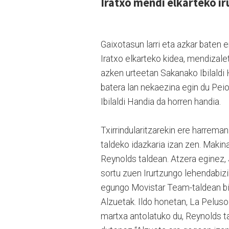
Iratxo mendi elkarteko i
Gaixotasun larri eta azkar baten e
Iratxo elkarteko kidea, mendizal
azken urteetan Sakanako Ibilaldi
batera lan nekaezina egin du Peio
Ibilaldi Handia da horren handia.
Txirrindularitzarekin ere harreman
taldeko idazkaria izan zen. Makina
Reynolds taldean. Atzera eginez,
sortu zuen Irurtzungo lehendabizik
egungo Movistar Team-taldean bila
Alzuetak. Ildo honetan, La Peluso
martxa antolatuko du, Reynolds ta