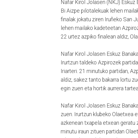
Nafar Kirol Jolasen (NKJ) Eskuz B
Bi Aizpe pilotalekuak lehen mailak
finalak jokatu ziren Iruñeko San Ju
lehen mailako kadeteetan Azpirozek
22 urtez azpiko finalean aldiz, Ola
Nafar Kirol Jolasen Eskuz Banaka
Irurtzun taldeko Azpirozek partida
Iriarteri. 21 minutuko partidan, Az
aldiz, sakez tanto bakarra lortu z
egin zuen eta hortik aurrera tarte
Nafar Kirol Jolasen Eskuz Banakak
zuen. Irurtzun klubeko Olaetxea et
azkenean txapela etxean geratu z
minutu iraun zituen partidan Olaet