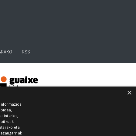
ARAKO
RSS
×
 informazioa
lbidea,
skaintzeko,
rbitzuak
etarako eta
 ezaugarriak