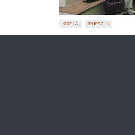
KIROLA
IRURTZUN