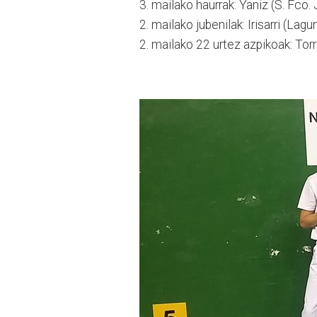
3. mailako haurrak: Yaniz (S. Fco.
2. mailako jubenilak: Irisarri (Lagu
2. mailako 22 urtez azpikoak: Torr