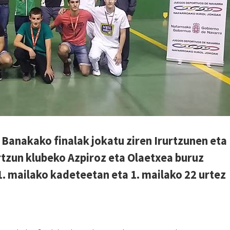
 Banakako finalak jokatu ziren Irurtzunen eta
rtzun klubeko Azpiroz eta Olaetxea buruz
. mailako kadeteetan eta 1. mailako 22 urtez