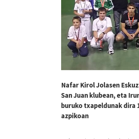
Nafar Kirol Jolasen Eskuz
San Juan klubean, eta Iru
buruko txapeldunak dira 1
azpikoan