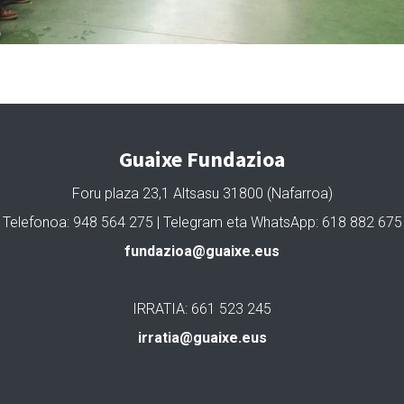
Guaixe Fundazioa
Foru plaza 23,1 Altsasu 31800 (Nafarroa)
Telefonoa: 948 564 275 | Telegram eta WhatsApp: 618 882 675
fundazioa@guaixe.eus
IRRATIA: 661 523 245
irratia@guaixe.eus