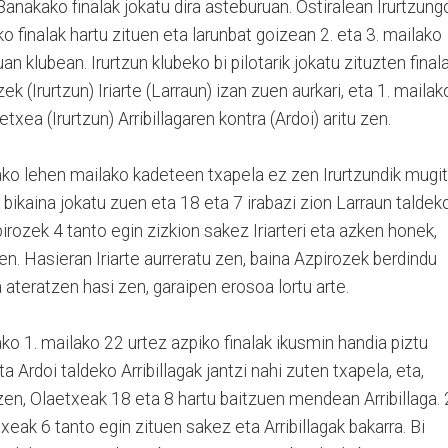
anakako finalak jokatu dira asteburuan. Ostiralean Irurtzung
o finalak hartu zituen eta larunbat goizean 2. eta 3. mailako
an klubean. Irurtzun klubeko bi pilotarik jokatu zituzten finala
 (Irurtzun) Iriarte (Larraun) izan zuen aurkari, eta 1. mailak
etxea (Irurtzun) Arribillagaren kontra (Ardoi) aritu zen.
ko lehen mailako kadeteen txapela ez zen Irurtzundik mugit
 bikaina jokatu zuen eta 18 eta 7 irabazi zion Larraun taldek
pirozek 4 tanto egin zizkion sakez Iriarteri eta azken honek,
uen. Hasieran Iriarte aurreratu zen, baina Azpirozek berdindu
a ateratzen hasi zen, garaipen erosoa lortu arte.
o 1. mailako 22 urtez azpiko finalak ikusmin handia piztu
a Ardoi taldeko Arribillagak jantzi nahi zuten txapela, eta,
en, Olaetxeak 18 eta 8 hartu baitzuen mendean Arribillaga.
xeak 6 tanto egin zituen sakez eta Arribillagak bakarra. Bi