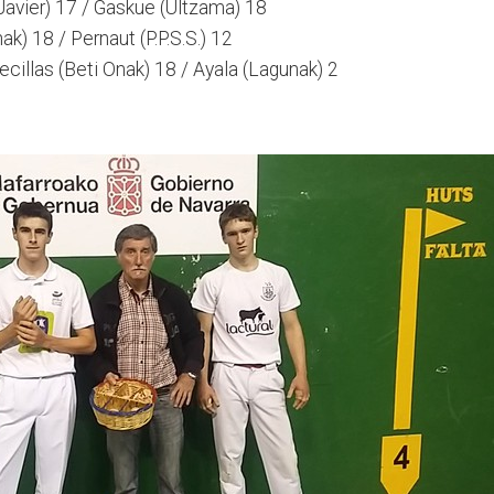
 Javier) 17 / Gaskue (Ultzama) 18
nak) 18 / Pernaut (P.P.S.S.) 12
ecillas (Beti Onak) 18 / Ayala (Lagunak) 2