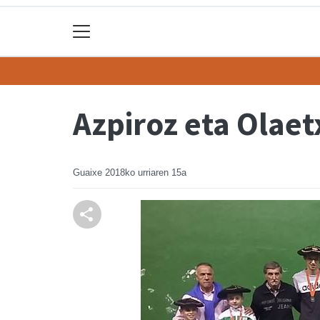
Azpiroz eta Olae
Guaixe
2018ko urriaren 15a