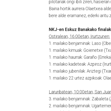
pilotariak ongi ibili ziren, hasiera
Baina hortik aurrera Olaetxea alde
bere alde eramanez, ederki aritu z
NKJ-en Eskuz Banakako finalak
Ostiralean, 16:00etan, Irurtzunen:
1. mailako benjaminak: Laso (Ober
1. mailako kimuak: Goienetxe (Txa
1. mailako haurrak: Garaño (Errek
1. mailako kadeteak: Azpiroz (Irurt
1. mailako jubenilak: Ariztegi (Tx
1. mailako 22 urtez azpikoak: Olaet
Larunbatean, 10:00etan, San Jua
3. mailako benjaminak: Zabaleta (A
2. mailako benjaminak: Ugartemend