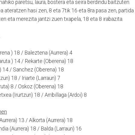
n nahiko paretsu, laura, bostera eta seira berdindu baitzuten.
a ateratzen hasi zen, 8 eta 7tik 16 eta 8ra pasa zen, partida
en eta merezita jantzi zuen txapela, 18 eta 8 irabazita.
ena ) 18 / Baleztena (Aurrera) 4
ruta ) 14 / Rekarte (Oberena) 18
a) 14 / Sanchez (Oberena) 18
zun) 18 / Iriarte (Larraun) 7
aruta) 8 / Oskoz (Oberena) 18
xea (Irurtzun) 18 / Arribillaga (Ardoi) 8
nen
urrera) 13 / Alkorta (Aurrera) 18
ia (Aurrera) 18 / Balda (Larraun) 16