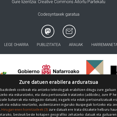
Gure lizentzia
: Creative Commons Aitortu Partekatu
Codesyntaxek garatua
LEGE OHARRA
PUBLIZITATEA
ARAUAK
HARREMANET
>
Zure datuen erabilera arduratsua
 bazkideek cookieak eta antzeko teknologiak erabiltzen ditugu zure gailuan
zeko eta eskuratzeko, eta datu pertsonalak tratatzeko (adibidez, zure IP he
tzaile bakarrak eta nabigazio-datuak), iragarki eta eduki pertsonalizatuak e
iak eta edukia neurtzeko, audientziaren inguruko ikuspegiak lortzeko eta ze
.
Hirugarrenen hornitzaileek (3)
zure datuak ere trata ditzakete helburu hau
etarako, besteak beste kokapen geografiko zehatzeko datuak eta gailuaren