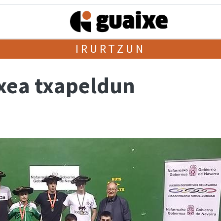
IRURTZUN
txea txapeldun