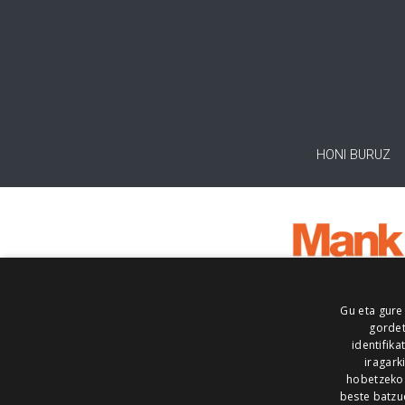
HONI BURUZ
Gu eta gure
gordet
identifika
iragark
hobetzeko
beste batzu