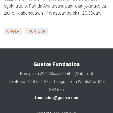
egokitu zaio. Partida Anaitasuna pabilioian jokatuko da,
ziurrenik abenduaren 11n, asteartearekin, 20:30ean.
KIROLA
IRURTZUN
Guaixe Fundazioa
Foru plaza 23,1 Altsasu 31800 (Nafarroa)
Telefonoa: 948 564 275 | Telegram eta WhatsApp: 618
882 675
fundazioa@guaixe.eus