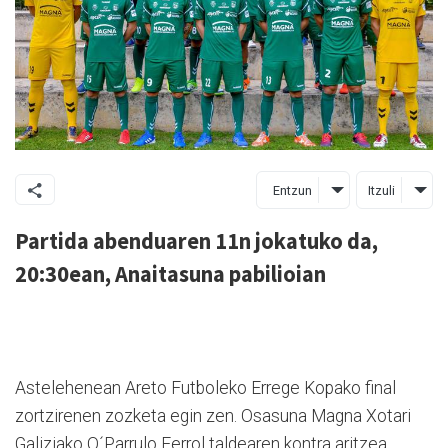
Entzun
Itzuli
Partida abenduaren 11n jokatuko da,
20:30ean, Anaitasuna pabilioian
Astelehenean Areto Futboleko Errege Kopako final
zortzirenen zozketa egin zen. Osasuna Magna Xotari
Galiziako O´Parrulo Ferrol taldearen kontra aritzea