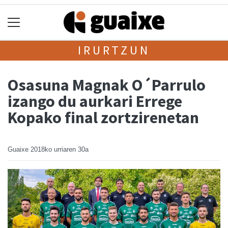
IRURTZUN
Osasuna Magnak O´Parrulo
izango du aurkari Errege
Kopako final zortzirenetan
Guaixe
2018ko urriaren 30a