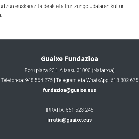
urtzun euskaraz taldeak eta Irurtzungo udalaren kultur
.
Guaixe Fundazioa
Foru plaza 23,1 Altsasu 31800 (Nafarroa)
Telefonoa: 948 564 275 | Telegram eta WhatsApp: 618 882 675
fundazioa@guaixe.eus
IRRATIA: 661 523 245
irratia@guaixe.eus