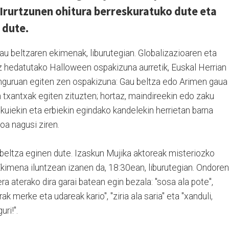
. Irurtzunen ohitura berreskuratuko dute eta
 dute.
Gau beltzaren ekimenak, liburutegian. Globalizazioaren eta
 hedatutako Halloween ospakizuna aurretik, Euskal Herrian
uruan egiten zen ospakizuna: Gau beltza edo Arimen gaua
n txantxak egiten zituzten; hortaz, maindireekin edo zaku
kuiekin eta erbiekin egindako kandelekin herrietan barna
ioa nagusi ziren.
u beltza eginen dute. Izaskun Mujika aktoreak misteriozko
Ekimena iluntzean izanen da, 18:30ean, liburutegian. Ondoren
ra aterako dira garai batean egin bezala: "sosa ala pote",
rak merke eta udareak kario", "ziria ala saria" eta "xanduli,
uri!".