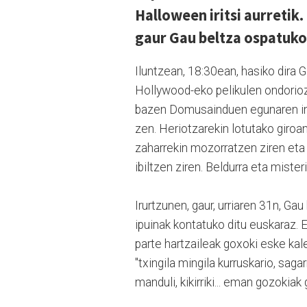
Halloween iritsi aurretik
gaur Gau beltza ospatuko
Iluntzean, 18:30ean, hasiko dira 
Hollywood-eko pelikulen ondorioz
bazen Domusainduen egunaren ing
zen. Heriotzarekin lotutako giroa
zaharrekin mozorratzen ziren eta 
ibiltzen ziren. Beldurra eta mister
Irurtzunen, gaur, urriaren 31n, Ga
ipuinak kontatuko ditu euskaraz. 
parte hartzaileak goxoki eske kale
"txingila mingila kurruskario, sagar
manduli, kikirriki... eman gozokiak g