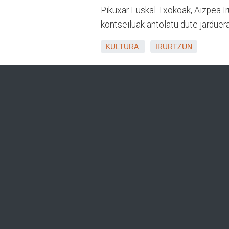
Pikuxar Euskal Txokoak, Aizpea Ir
kontseiluak antolatu dute jarduera
KULTURA
IRURTZUN