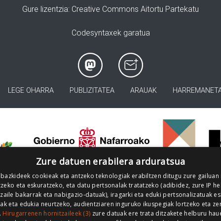
Gure lizentzia
: Creative Commons Aitortu Partekatu
Codesyntaxek garatua
LEGE OHARRA
PUBLIZITATEA
ARAUAK
HARREMANET
>
Zure datuen erabilera arduratsua
 bazkideek cookieak eta antzeko teknologiak erabiltzen ditugu zure gailuan
zeko eta eskuratzeko, eta datu pertsonalak tratatzeko (adibidez, zure IP he
tzaile bakarrak eta nabigazio-datuak), iragarki eta eduki pertsonalizatuak e
iak eta edukia neurtzeko, audientziaren inguruko ikuspegiak lortzeko eta ze
.
Hirugarrenen hornitzaileek (3)
zure datuak ere trata ditzakete helburu hau