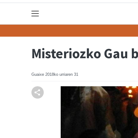
Misteriozko Gau b
Guaixe
2018ko urriaren 31