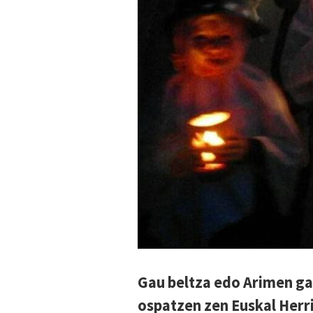
Gau beltza edo Arimen g
ospatzen zen Euskal Herr