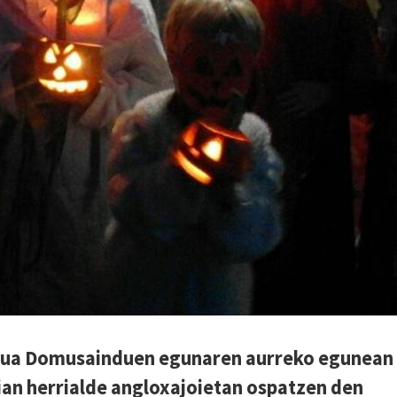
aua Domusainduen egunaren aurreko egunean
ian herrialde angloxajoietan ospatzen den