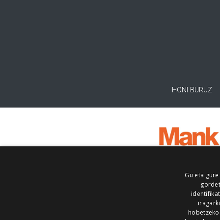
HONI BURUZ
Gu eta gure
gordet
identifika
iragark
hobetzeko