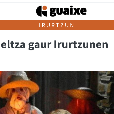
IRURTZUN
eltza gaur Irurtzunen