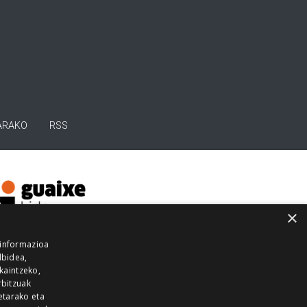
ARAKO
RSS
×
 informazioa
lbidea,
skaintzeko,
rbitzuak
etarako eta