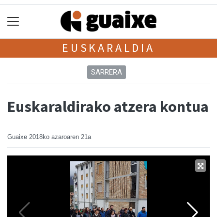
EUSKARALDIA
SARRERA
Euskaraldirako atzera kontua
Guaixe
2018ko azaroaren 21a