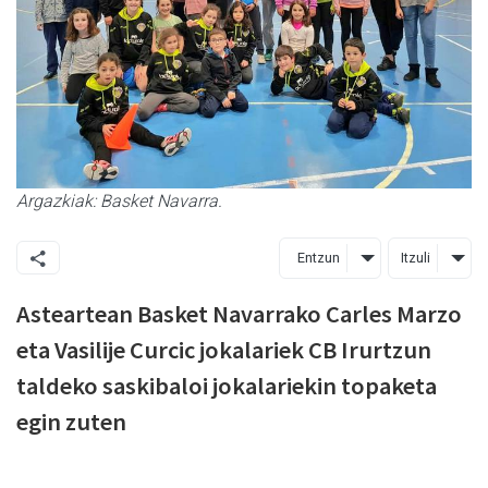
Argazkiak: Basket Navarra.
Entzun
Itzuli
Asteartean Basket Navarrako Carles Marzo
eta Vasilije Curcic jokalariek CB Irurtzun
taldeko saskibaloi jokalariekin topaketa
egin zuten