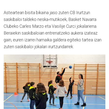
Asteartean bisita bikaina jaso zuten CB Irurtzun
saskibaloi taldeko neska-mutikoek, Basket Navarra
Clubeko Carles Marzo eta Vasilije Curci jokalariena.
Beraiekin saskibaloian entrenatzeko aukera izateaz
gain, euren izarrei hamaika galdera egiteko tartea izan
zuten saskibaloi jokalari irurtzundarrek.