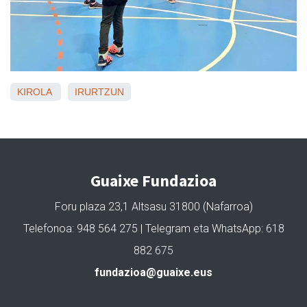
KIROLA
IRURTZUN
Guaixe Fundazioa
Foru plaza 23,1 Altsasu 31800 (Nafarroa)
Telefonoa: 948 564 275 | Telegram eta WhatsApp: 618
882 675
fundazioa@guaixe.eus