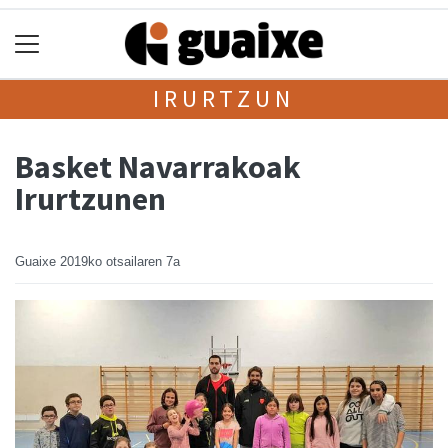
IRURTZUN
Basket Navarrakoak
Irurtzunen
Guaixe
2019ko otsailaren 7a