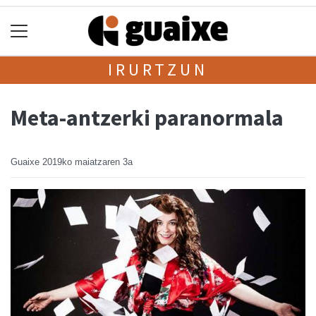
IRURTZUN
Meta-antzerki paranormala
Guaixe
2019ko maiatzaren 3a