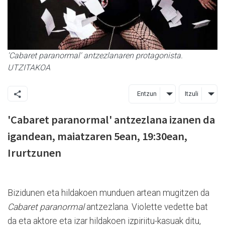
'Cabaret paranormal' antzezlanaren protagonista.
UTZITAKOA
Entzun
Itzuli
'Cabaret paranormal' antzezlana izanen da
igandean, maiatzaren 5ean, 19:30ean,
Irurtzunen
Bizidunen eta hildakoen munduen artean mugitzen da
Cabaret paranormal
antzezlana. Violette vedette bat
da eta aktore eta izar hildakoen izpiriitu-kasuak ditu,