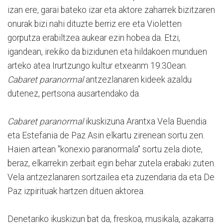
izan ere, garai bateko izar eta aktore zaharrek bizitzaren
onurak bizi nahi dituzte berriz ere eta Violetten
gorputza erabiltzea aukear ezin hobea da. Etzi,
igandean, irekiko da bizidunen eta hildakoen munduen
arteko atea Irurtzungo kultur etxeanm 19:30ean.
Cabaret paranormal
antzezlanaren kideek azaldu
dutenez, pertsona ausartendako da.
Cabaret paranormal
ikuskizuna Arantxa Vela Buendia
eta Estefania de Paz Asin elkartu zirenean sortu zen.
Haien artean "konexio paranormala" sortu zela diote,
beraz, elkarrekin zerbait egin behar zutela erabaki zuten.
Vela antzezlanaren sortzailea eta zuzendaria da eta De
Paz izpirituak hartzen dituen aktorea.
Denetariko ikuskizun bat da, freskoa, musikala, azakarra