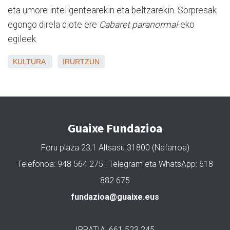
eta umore inteligentearekin eta beltzarekin. Sorpresak
egongo direla diote ere
Cabaret paranormal
-eko
egileek.
KULTURA
IRURTZUN
Guaixe Fundazioa
Foru plaza 23,1 Altsasu 31800 (Nafarroa)
Telefonoa: 948 564 275 | Telegram eta WhatsApp: 618
882 675
fundazioa@guaixe.eus
IRRATIA: 661 523 245