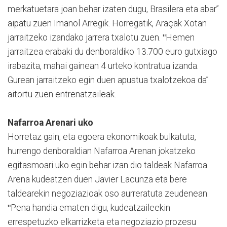
merkatuetara joan behar izaten dugu, Brasilera eta abar”
aipatu zuen Imanol Arregik. Horregatik, Araçak Xotan
jarraitzeko izandako jarrera txalotu zuen. ʺHemen
jarraitzea erabaki du denboraldiko 13.700 euro gutxiago
irabazita, mahai gainean 4 urteko kontratua izanda.
Gurean jarraitzeko egin duen apustua txalotzekoa da”
aitortu zuen entrenatzaileak.
Nafarroa Arenari uko
Horretaz gain, eta egoera ekonomikoak bulkatuta,
hurrengo denboraldian Nafarroa Arenan jokatzeko
egitasmoari uko egin behar izan dio taldeak Nafarroa
Arena kudeatzen duen Javier Lacunza eta bere
taldearekin negoziazioak oso aurreratuta zeudenean.
ʺPena handia ematen digu, kudeatzaileekin
errespetuzko elkarrizketa eta negoziazio prozesu