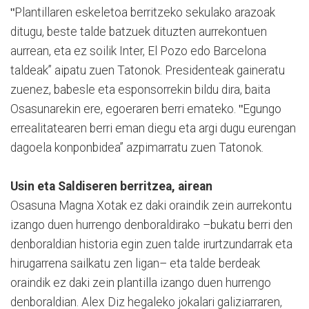
ʺPlantillaren eskeletoa berritzeko sekulako arazoak
ditugu, beste talde batzuek dituzten aurrekontuen
aurrean, eta ez soilik Inter, El Pozo edo Barcelona
taldeak” aipatu zuen Tatonok. Presidenteak gaineratu
zuenez, babesle eta esponsorrekin bildu dira, baita
Osasunarekin ere, egoeraren berri emateko. ʺEgungo
errealitatearen berri eman diegu eta argi dugu eurengan
dagoela konponbidea” azpimarratu zuen Tatonok.
Usin eta Saldiseren berritzea, airean
Osasuna Magna Xotak ez daki oraindik zein aurrekontu
izango duen hurrengo denboraldirako –bukatu berri den
denboraldian historia egin zuen talde irurtzundarrak eta
hirugarrena sailkatu zen ligan– eta talde berdeak
oraindik ez daki zein plantilla izango duen hurrengo
denboraldian. Alex Diz hegaleko jokalari galiziarraren,