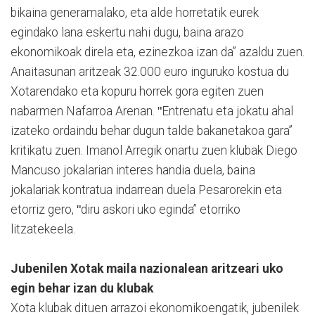
bikaina generamalako, eta alde horretatik eurek
egindako lana eskertu nahi dugu, baina arazo
ekonomikoak direla eta, ezinezkoa izan da” azaldu zuen.
Anaitasunan aritzeak 32.000 euro inguruko kostua du
Xotarendako eta kopuru horrek gora egiten zuen
nabarmen Nafarroa Arenan. ʺEntrenatu eta jokatu ahal
izateko ordaindu behar dugun talde bakanetakoa gara”
kritikatu zuen. Imanol Arregik onartu zuen klubak Diego
Mancuso jokalarian interes handia duela, baina
jokalariak kontratua indarrean duela Pesarorekin eta
etorriz gero, ʺdiru askori uko eginda” etorriko
litzatekeela.
Jubenilen Xotak maila nazionalean aritzeari uko
egin behar izan du klubak
Xota klubak dituen arrazoi ekonomikoengatik, jubenilek