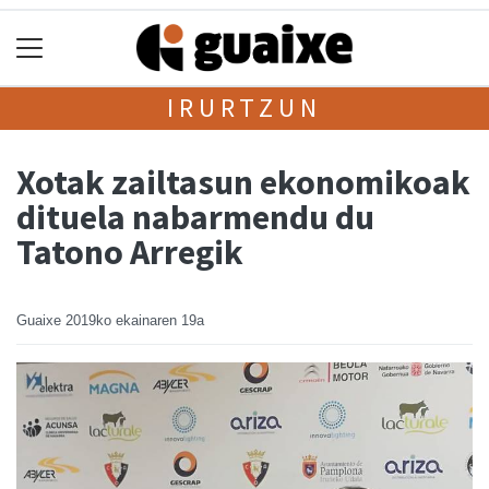
IRURTZUN
Xotak zailtasun ekonomikoak
dituela nabarmendu du
Tatono Arregik
Guaixe
2019ko ekainaren 19a