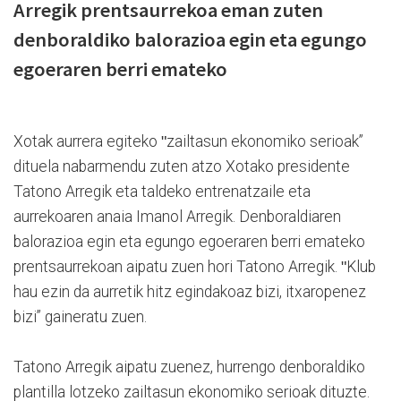
Arregik prentsaurrekoa eman zuten
denboraldiko balorazioa egin eta egungo
egoeraren berri emateko
Xotak aurrera egiteko ʺzailtasun ekonomiko serioak”
dituela nabarmendu zuten atzo Xotako presidente
Tatono Arregik eta taldeko entrenatzaile eta
aurrekoaren anaia Imanol Arregik. Denboraldiaren
balorazioa egin eta egungo egoeraren berri emateko
prentsaurrekoan aipatu zuen hori Tatono Arregik. ʺKlub
hau ezin da aurretik hitz egindakoaz bizi, itxaropenez
bizi” gaineratu zuen.
Tatono Arregik aipatu zuenez, hurrengo denboraldiko
plantilla lotzeko zailtasun ekonomiko serioak dituzte.