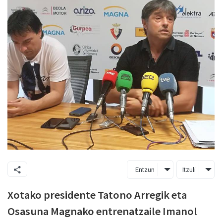
Entzun
Itzuli
Xotako presidente Tatono Arregik eta
Osasuna Magnako entrenatzaile Imanol