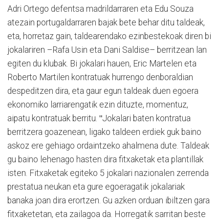
Adri Ortego defentsa madrildarraren eta Edu Souza
atezain portugaldarraren bajak bete behar ditu taldeak,
eta, horretaz gain, taldearendako ezinbestekoak diren bi
jokalariren –Rafa Usin eta Dani Saldise– berritzean lan
egiten du klubak. Bi jokalari hauen, Eric Martelen eta
Roberto Martilen kontratuak hurrengo denboraldian
despeditzen dira, eta gaur egun taldeak duen egoera
ekonomiko larriarengatik ezin dituzte, momentuz,
aipatu kontratuak berritu. ʺJokalari baten kontratua
berritzera goazenean, ligako taldeen erdiek guk baino
askoz ere gehiago ordaintzeko ahalmena dute. Taldeak
gu baino lehenago hasten dira fitxaketak eta plantillak
isten. Fitxaketak egiteko 5 jokalari nazionalen zerrenda
prestatua neukan eta gure egoeragatik jokalariak
banaka joan dira erortzen. Gu azken orduan ibiltzen gara
fitxaketetan, eta zailagoa da. Horregatik sarritan beste