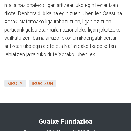
maila nazionaleko ligan aritzeari uko egin behar izan
diote. Denboraldi bikaina egin zuen jubenilen Osasuna
Xotak: Nafarroako liga irabazi zuen, ligan ez zuen
partidarik galdu eta maila nazionaleko ligan jokatzeko
sailkatu zen, baina arrazoi ekonomikoengatik bertan
aritzeari uko egin diote eta Nafarroako txapelketan
lehiatzen jarraituko dute Xotako jubenilek.
KIROLA
IRURTZUN
Guaixe Fundazioa