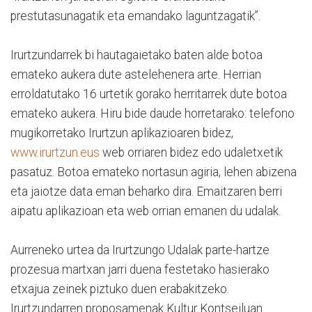
prestutasunagatik eta emandako laguntzagatik”.
Irurtzundarrek bi hautagaietako baten alde botoa
emateko aukera dute astelehenera arte. Herrian
erroldatutako 16 urtetik gorako herritarrek dute botoa
emateko aukera. Hiru bide daude horretarako: telefono
mugikorretako Irurtzun aplikazioaren bidez,
www.irurtzun.eus
web orriaren bidez edo udaletxetik
pasatuz. Botoa emateko nortasun agiria, lehen abizena
eta jaiotze data eman beharko dira. Emaitzaren berri
aipatu aplikazioan eta web orrian emanen du udalak.
Aurreneko urtea da Irurtzungo Udalak parte-hartze
prozesua martxan jarri duena festetako hasierako
etxajua zeinek piztuko duen erabakitzeko.
Irurtzundarren proposamenak Kultur Kontseiluan