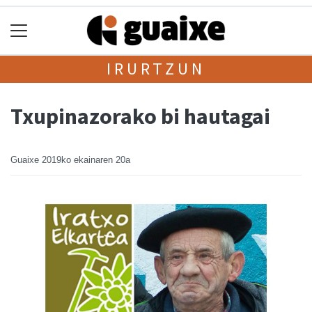
IRURTZUN
Txupinazorako bi hautagai
Guaixe
2019ko ekainaren 20a