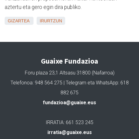
aztertu eta gero egin dira publiko.
GIZARTEA
IRURTZUN
Guaixe Fundazioa
Foru plaza 23,1 Altsasu 31800 (Nafarroa)
Telefonoa: 948 564 275 | Telegram eta WhatsApp: 618
882 675
fundazioa@guaixe.eus
IRRATIA: 661 523 245
irratia@guaixe.eus