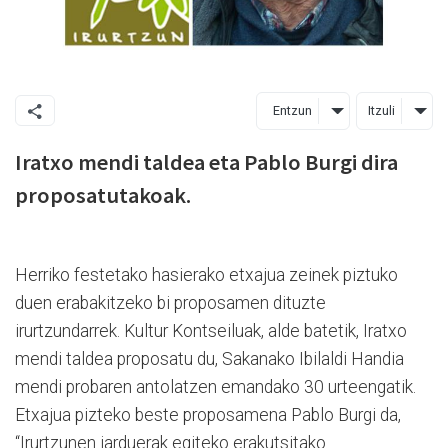
Entzun
Itzuli
Iratxo mendi taldea eta Pablo Burgi dira
proposatutakoak.
Herriko festetako hasierako etxajua zeinek piztuko
duen erabakitzeko bi proposamen dituzte
irurtzundarrek. Kultur Kontseiluak, alde batetik, Iratxo
mendi taldea proposatu du, Sakanako Ibilaldi Handia
mendi probaren antolatzen emandako 30 urteengatik.
Etxajua pizteko beste proposamena Pablo Burgi da,
“Irurtzunen jarduerak egiteko erakutsitako