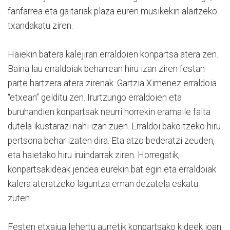
fanfarrea eta gaitariak plaza euren musikekin alaitzeko
txandakatu ziren.
Haiekin batera kalejiran erraldoien konpartsa atera zen.
Baina lau erraldoiak beharrean hiru izan ziren festan
parte hartzera atera zirenak. Gartzia Ximenez erraldoia
“etxean” gelditu zen. Irurtzungo erraldoien eta
buruhandien konpartsak neurri horrekin eramaile falta
dutela ikustarazi nahi izan zuen. Erraldoi bakoitzeko hiru
pertsona behar izaten dira. Eta atzo bederatzi zeuden,
eta haietako hiru iruindarrak ziren. Horregatik,
konpartsakideak jendea eurekin bat egin eta erraldoiak
kalera ateratzeko laguntza eman dezatela eskatu
zuten.
Festen etxajua lehertu aurretik konpartsako kideek joan