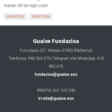
Inasan 38 lan egin zuen.
GIZARTEA
IRURTZUN
Guaixe Fundazioa
Foru plaza 23,1 Altsasu 31800 (Nafarroa)
Telefonoa: 948 564 275 | Telegram eta WhatsApp: 618
882 675
fundazioa@guaixe.eus
IRRATIA: 661 523 245
irratia@guaixe.eus