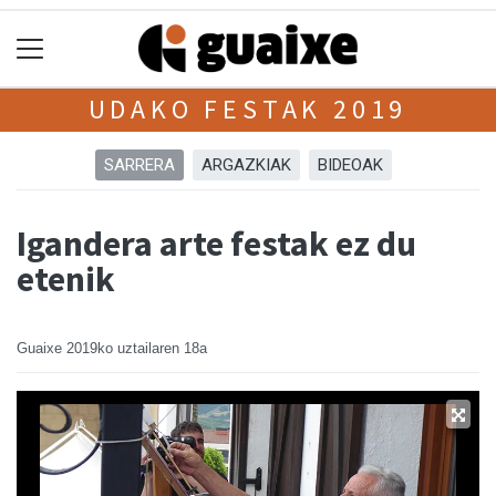
UDAKO FESTAK 2019
SARRERA
ARGAZKIAK
BIDEOAK
Igandera arte festak ez du
etenik
Guaixe
2019ko uztailaren 18a