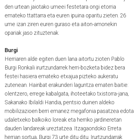
den urtean jaiotako umeei festetara ongi etorria
emateko ttattarra eta euren ipuina oparitu zieten. 26
ume izan ziren euren guraso eta aiton-amonekin
opariak jaso zituztenak.
Burgi
Herriaren alde egiten duen lana aitortu zioten Pablo
Burgi Ronkali irurtzundarrek herri-bozketa bidez bera
festei hasiera emateko etxajua pizteko aukeratu
zutenean. Hainbat erakunderi laguntza ematen baitie:
olentzero, errege kabalgata, ihoteetako txistorra-jana,
Sakanako Ibilaldi Handia, pentsio duinen aldeko
mobilizazioen berri emanez megafonia pasatzea edota
udaletxeko balkoiko loreak eta herriko jardineretan
dauden landareak ureztatzea. Itzagaondoko Erreta
herrian sortua, Burgi 73 urte ditu ditu. Irurtzundarrak