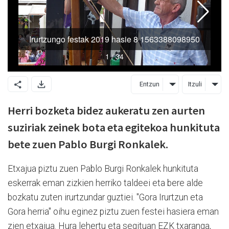
Entzun
Itzuli
Herri bozketa bidez aukeratu zen aurten
suziriak zeinek bota eta egitekoa hunkituta
bete zuen Pablo Burgi Ronkalek.
Etxajua piztu zuen Pablo Burgi Ronkalek hunkituta
eskerrak eman zizkien herriko taldeei eta bere alde
bozkatu zuten irurtzundar guztiei. "Gora Irurtzun eta
Gora herria" oihu eginez piztu zuen festei hasiera eman
zien etxajua. Hura lehertu eta segituan EZK txaranga,