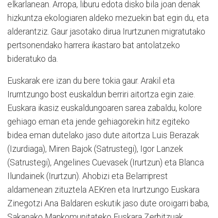
elkarlanean. Arropa, liburu edota disko bila joan denak
hizkuntza ekologiaren aldeko mezuekin bat egin du, eta
alderantziz. Gaur jasotako dirua Irurtzunen migratutako
pertsonendako harrera ikastaro bat antolatzeko
bideratuko da.
Euskarak ere izan du bere tokia gaur. Arakil eta
Irurntzungo bost euskaldun berriri aitortza egin zaie.
Euskara ikasiz euskaldungoaren sarea zabaldu, kolore
gehiago eman eta jende gehiagorekin hitz egiteko
bidea eman dutelako jaso dute aitortza Luis Berazak
(Izurdiaga), Miren Bajok (Satrustegi), Igor Lanzek
(Satrustegi), Angelines Cuevasek (Irurtzun) eta Blanca
Ilundainek (Irurtzun). Ahobizi eta Belarriprest
aldamenean zituztela AEKren eta Irurtzungo Euskara
Zinegotzi Ana Baldaren eskutik jaso dute oroigarri baba,
Sakanako Mankomunitateko Euskara Zerbitzuak