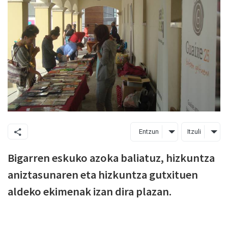
Entzun
Itzuli
Bigarren eskuko azoka baliatuz, hizkuntza
aniztasunaren eta hizkuntza gutxituen
aldeko ekimenak izan dira plazan.