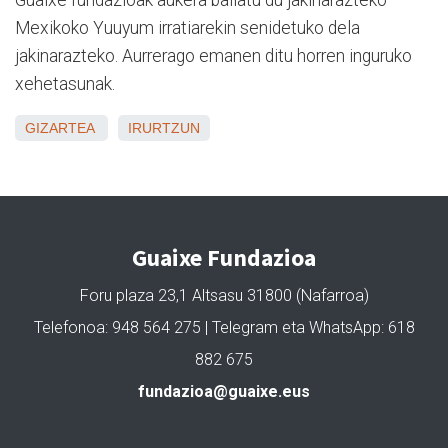
Guaixe fundazioak aukera baliatu du jakinarazteko
Mexikoko Yuuyum irratiarekin senidetuko dela
jakinarazteko. Aurrerago emanen ditu horren inguruko
xehetasunak.
GIZARTEA
IRURTZUN
Guaixe Fundazioa
Foru plaza 23,1 Altsasu 31800 (Nafarroa)
Telefonoa: 948 564 275 | Telegram eta WhatsApp: 618
882 675
fundazioa@guaixe.eus