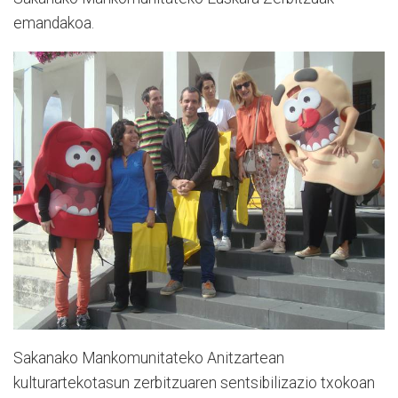
emandakoa.
Sakanako Mankomunitateko Anitzartean
kulturartekotasun zerbitzuaren sentsibilizazio txokoan