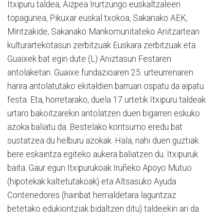
Itxipuru taldea, Aizpea Irurtzungo euskaltzaleen
topagunea, Pikuxar euskal txokoa, Sakanako AEK,
Mintzakide, Sakanako Mankomunitateko Anitzartean
kulturartekotasun zerbitzuak Euskara zerbitzuak eta
Guaixek bat egin dute (L) Aniztasun Festaren
antolaketan. Guaixe fundazioaren 25. urteurrenaren
harira antolatutako ekitaldien barruan ospatu da aipatu
festa. Eta, horretarako, duela 17 urtetik Itxipuru taldeak
urtaro bakoitzarekin antolatzen duen bigarren eskuko
azoka baliatu da. Bestelako kontsumo eredu bat
sustatzea du helburu azokak. Hala, nahi duen guztiak
bere eskaintza egiteko aukera baliatzen du. Itxipuruk
baita. Gaur egun Itxipurukoak Iruñeko Apoyo Mutuo
(hipotekak kaltetutakoak) eta Altsasuko Ayuda
Contenedores (hainbat herrialdetara laguntzaz
betetako edukiontziak bidaltzen ditu) taldeekin ari da