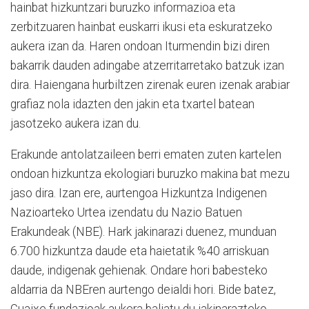
hainbat hizkuntzari buruzko informazioa eta
zerbitzuaren hainbat euskarri ikusi eta eskuratzeko
aukera izan da. Haren ondoan Iturmendin bizi diren
bakarrik dauden adingabe atzerritarretako batzuk izan
dira. Haiengana hurbiltzen zirenak euren izenak arabiar
grafiaz nola idazten den jakin eta txartel batean
jasotzeko aukera izan du.
Erakunde antolatzaileen berri ematen zuten kartelen
ondoan hizkuntza ekologiari buruzko makina bat mezu
jaso dira. Izan ere, aurtengoa Hizkuntza Indigenen
Nazioarteko Urtea izendatu du Nazio Batuen
Erakundeak (NBE). Hark jakinarazi duenez, munduan
6.700 hizkuntza daude eta haietatik %40 arriskuan
daude, indigenak gehienak. Ondare hori babesteko
aldarria da NBEren aurtengo deialdi hori. Bide batez,