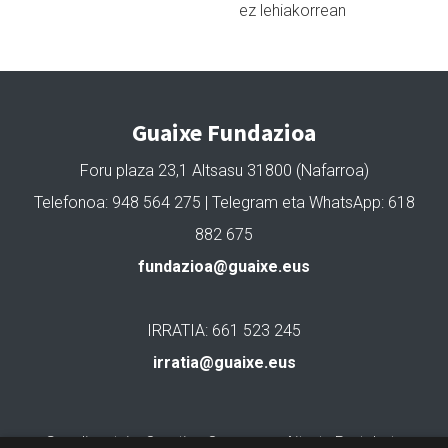
ez lehiakorrean
Guaixe Fundazioa
Foru plaza 23,1 Altsasu 31800 (Nafarroa)
Telefonoa: 948 564 275 | Telegram eta WhatsApp: 618
882 675
fundazioa@guaixe.eus
IRRATIA: 661 523 245
irratia@guaixe.eus
Gure lizentzia
: Creative Commons Aitortu Partekatu