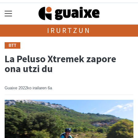
IRURTZUN
BTT
La Peluso Xtremek zapore
ona utzi du
Guaixe
2022ko irailaren 6a