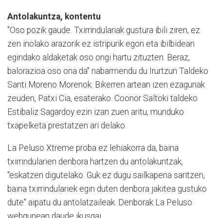
Antolakuntza, kontentu
"Oso pozik gaude. Txirrindulariak gustura ibili ziren, ez
zen inolako arazorik ez istripurik egon eta ibilbidean
egindako aldaketak oso ongi hartu zituzten. Beraz,
balorazioa oso ona da" nabarmendu du Irurtzun Taldeko
Santi Moreno Morenok. Bikerren artean izen ezagunak
zeuden, Patxi Cia, esaterako. Coonor Saltoki taldeko
Estibaliz Sagardoy ezin izan zuen aritu, munduko
txapelketa prestatzen ari delako.
La Peluso Xtreme proba ez lehiakorra da, baina
txirrindularien denbora hartzen du antolakuntzak,
"eskatzen digutelako. Guk ez dugu sailkapena saritzen,
baina txirrindulariek egin duten denbora jakitea gustuko
dute" aipatu du antolatzaileak. Denborak La Peluso
webgunean daude ikusgai.