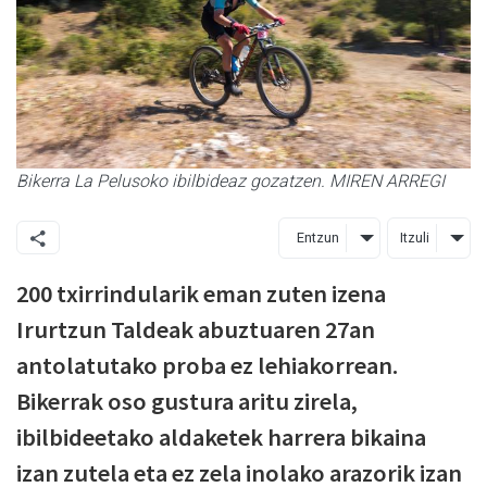
Bikerra La Pelusoko ibilbideaz gozatzen. MIREN ARREGI
Entzun
Itzuli
200 txirrindularik eman zuten izena
Irurtzun Taldeak abuztuaren 27an
antolatutako proba ez lehiakorrean.
Bikerrak oso gustura aritu zirela,
ibilbideetako aldaketek harrera bikaina
izan zutela eta ez zela inolako arazorik izan