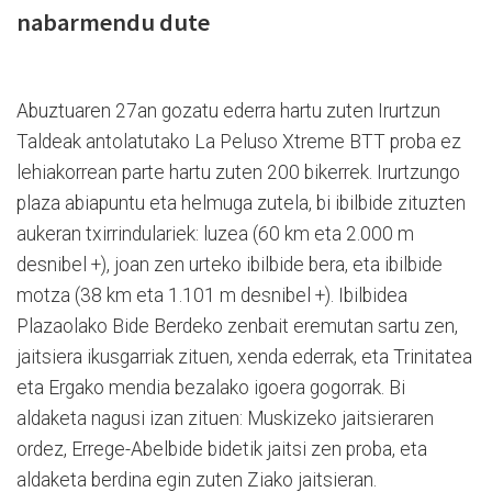
nabarmendu dute
Abuztuaren 27an gozatu ederra hartu zuten Irurtzun
Taldeak antolatutako La Peluso Xtreme BTT proba ez
lehiakorrean parte hartu zuten 200 bikerrek. Irurtzungo
plaza abiapuntu eta helmuga zutela, bi ibilbide zituzten
aukeran txirrindulariek: luzea (60 km eta 2.000 m
desnibel +), joan zen urteko ibilbide bera, eta ibilbide
motza (38 km eta 1.101 m desnibel +). Ibilbidea
Plazaolako Bide Berdeko zenbait eremutan sartu zen,
jaitsiera ikusgarriak zituen, xenda ederrak, eta Trinitatea
eta Ergako mendia bezalako igoera gogorrak. Bi
aldaketa nagusi izan zituen: Muskizeko jaitsieraren
ordez, Errege-Abelbide bidetik jaitsi zen proba, eta
aldaketa berdina egin zuten Ziako jaitsieran.