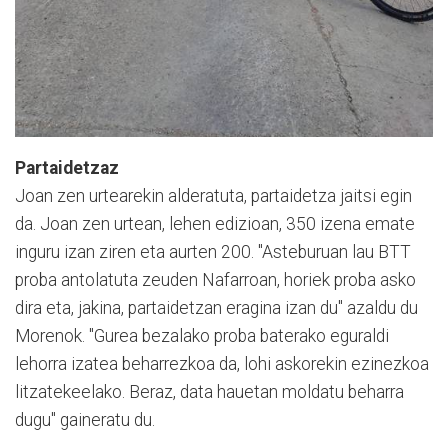
Partaidetzaz
Joan zen urtearekin alderatuta, partaidetza jaitsi egin
da. Joan zen urtean, lehen edizioan, 350 izena emate
inguru izan ziren eta aurten 200. "Asteburuan lau BTT
proba antolatuta zeuden Nafarroan, horiek proba asko
dira eta, jakina, partaidetzan eragina izan du" azaldu du
Morenok. "Gurea bezalako proba baterako eguraldi
lehorra izatea beharrezkoa da, lohi askorekin ezinezkoa
litzatekeelako. Beraz, data hauetan moldatu beharra
dugu" gaineratu du.