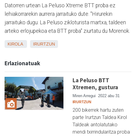
Datorren urtean La Peluso Xtreme BTT proba ez
lehiakorrarekin aurrera jarraituko dute. "Hirurekin
jarraituko dugu: La Peluso zikloturista martxa, taldeen
arteko erlojupekoa eta BTT proba" ziurtatu du Morenok.
KIROLA
IRURTZUN
Erlazionatuak
La Peluso BTT
Xtremen, gustura
Miren Arregui
2022 abu 31
IRURTZUN
200 bikerrek hartu zuten
parte Irurtzun Taldea Kirol
Taldeak antolatutako
mendi txirrindularitza proba