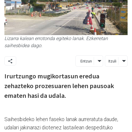
Lizarra kalean errotonda egiteko lanak. Ezkerretan
saihesbidea dago.
Entzun
Itzuli
Irurtzungo mugikortasun eredua
zehazteko prozesuaren lehen pausoak
ematen hasi da udala.
Saihesbideko lehen faseko lanak aurreratuta daude,
udalari jakinarazi diotenez lastailean despedituko