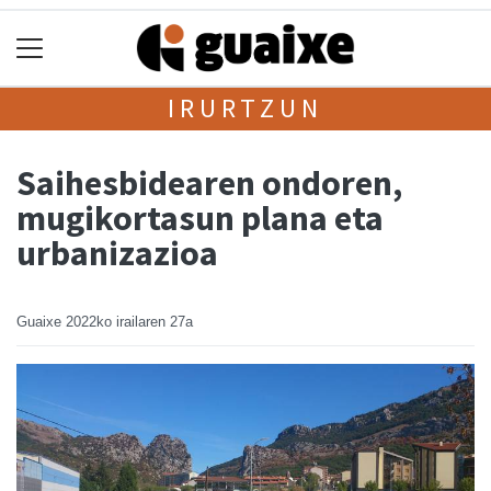
IRURTZUN
Saihesbidearen ondoren,
mugikortasun plana eta
urbanizazioa
Guaixe
2022ko irailaren 27a