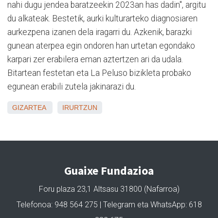
nahi dugu jendea baratzeekin 2023an has dadin″, argitu
du alkateak. Bestetik, aurki kulturarteko diagnosiaren
aurkezpena izanen dela iragarri du. Azkenik, barazki
gunean aterpea egin ondoren han urtetan egondako
karpari zer erabilera eman aztertzen ari da udala.
Bitartean festetan eta La Peluso bizikleta probako
egunean erabili zutela jakinarazi du.
GIZARTEA
IRURTZUN
Guaixe Fundazioa
Foru plaza 23,1 Altsasu 31800 (Nafarroa)
Telefonoa: 948 564 275 | Telegram eta WhatsApp: 618