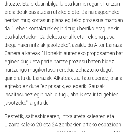
dituzte. Eta orduan ibilgailu eta kamioi ugarik Irurtzun
erdialdetik pasatzeari utziko diote. Baina dagoeneko
herrian mugikortasun plana egiteko prozesua martxan
da. ″Lehen kontaktuak egin ditugu herriko eragileekin
eta kaltetuekin. Galdeketa ahalik eta irekiena pasa
diegu haien iritziak jasotzeko″, azaldu du Aitor Larraza
Carrera alkateak. ″Horrekin aurreneko proposamen bat
eginen dugu eta parte hartze prozesu baten bidez
Irurtzungo mugikortasun eredua zehaztuko dugu″,
gaineratu du Larrazak. Alkateak ziurtatu duenez, plana
egiteko ez dute ″ez prisarik, ez eperik. Gauzak
lasaitasunez egin nahi ditugu, ahalik eta iritzi gehien
jasotzeko″, argitu du.
Bestetik, saihesbidearen, Intxaurreta kalearen eta
Lizarra kaleko 20 eta 24 zenbakien arteko espazioan