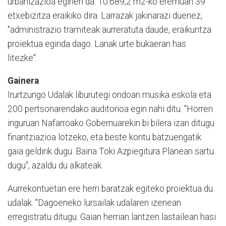
urbanizazioa eginen da. 10.689,2 m2-ko eremuan 39
etxebizitza eraikiko dira. Larrazak jakinarazi duenez,
″administrazio tramiteak aurreratuta daude, eraikuntza
proiektua eginda dago. Lanak urte bukaeran has
litezke″.
Gainera
Irurtzungo Udalak liburutegi ondoan musika eskola eta
200 pertsonarendako auditorioa egin nahi ditu. ″Horren
inguruan Nafarroako Gobernuarekin bi bilera izan ditugu
finantziazioa lotzeko, eta beste kontu batzuengatik
gaia geldirik dugu. Baina Toki Azpiegitura Planean sartu
dugu″, azaldu du alkateak.
Aurrekontuetan ere herri baratzak egiteko proiektua du
udalak. ″Dagoeneko lursailak udalaren izenean
erregistratu ditugu. Gaian herrian lantzen lastailean hasi