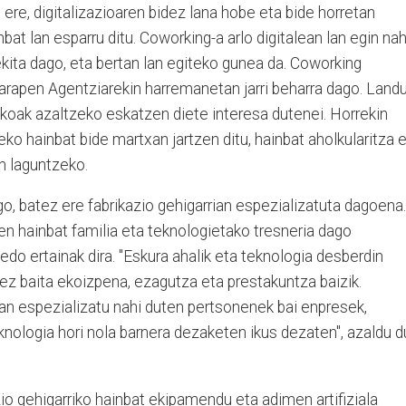
 ere, digitalizazioaren bidez lana hobe eta bide horretan
bat lan esparru ditu. Coworking-a arlo digitalean lan egin nah
kita dago, eta bertan lan egiteko gunea da. Coworking
rapen Agentziarekin harremanetan jarri beharra dago. Land
akoak azaltzeko eskatzen diete interesa dutenei. Horrekin
ko hainbat bide martxan jartzen ditu, hainbat aholkularitza 
en laguntzeko.
ago, batez ere fabrikazio gehigarrian espezializatuta dagoena.
en hainbat familia eta teknologietako tresneria dago
edo ertainak dira. "Eskura ahalik eta teknologia desberdin
 ez baita ekoizpena, ezagutza eta prestakuntza baizik.
tan espezializatu nahi duten pertsonenek bai enpresek,
nologia hori nola barnera dezaketen ikus dezaten", azaldu d
zio gehigarriko hainbat ekipamendu eta adimen artifiziala