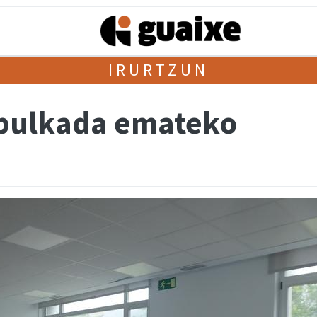
IRURTZUN
 bulkada emateko