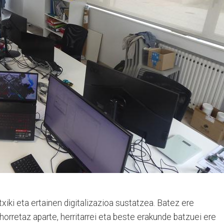
xiki eta ertainen digitalizazioa sustatzea. Batez ere
horretaz aparte, herritarrei eta beste erakunde batzuei ere