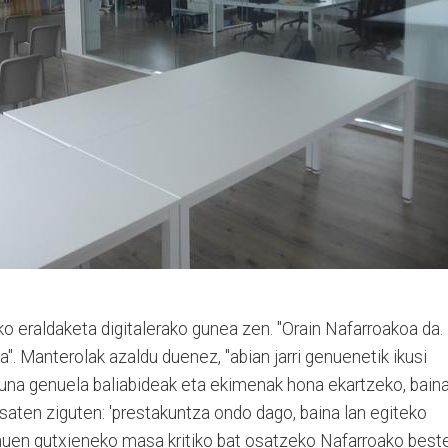
 eraldaketa digitalerako gunea zen. "Orain Nafarroakoa da.
a". Manterolak azaldu duenez, "abian jarri genuenetik ikusi
una genuela baliabideak eta ekimenak hona ekartzeko, bain
aten ziguten: 'prestakuntza ondo dago, baina lan egiteko
enuen gutxieneko masa kritiko bat osatzeko Nafarroako best