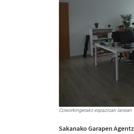
Coworkingerako espazioan lanean.
Sakanako Garapen Agentzi