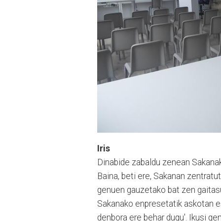
Iris
Dinabide zabaldu zenean Sakanako
Baina, beti ere, Sakanan zentratut
genuen gauzetako bat zen gaitas
Sakanako enpresetatik askotan es
denbora ere behar dugu'. Ikusi g