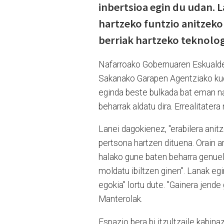
inbertsioa egin du udan. L
hartzeko funtzio anitzeko
berriak hartzeko teknolog
Nafarroako Gobernuaren Eskualde 
Sakanako Garapen Agentziako kude
eginda beste bulkada bat eman na
beharrak aldatu dira. Errealitater
Lanei dagokienez, "erabilera ani
pertsona hartzen dituena. Orain art
halako gune baten beharra genuel
moldatu ibiltzen ginen". Lanak eg
egokia" lortu dute. "Gainera jend
Manterolak.
Espazio bera bi itzultzaile kabina