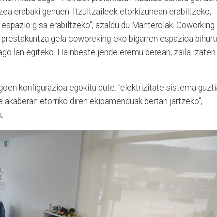
zea erabaki genuen. Itzultzaileek etorkizunean erabiltzeko,
 espazio gisa erabiltzeko", azaldu du Manterolak. Coworking
" prestakuntza gela coworeking-eko bigarren espazioa bihurt
ago lan egiteko. Hainbeste jende eremu berean, zaila izaten
goen konfigurazioa egokitu dute: "elektrizitate sistema guzti
urte akaberan etorriko diren ekipamenduak bertan jartzeko",
.