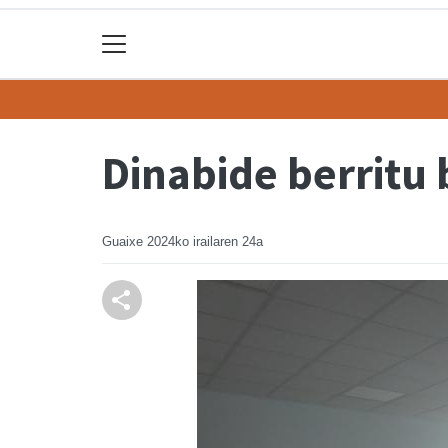
Dinabide berritu
Guaixe
2024ko irailaren 24a