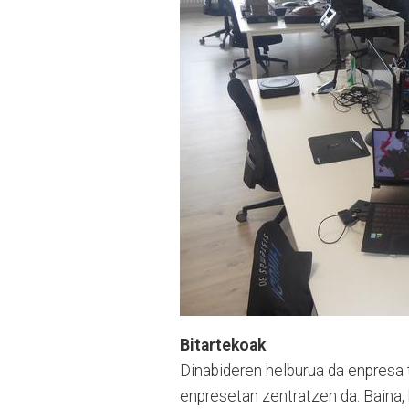
Bitartekoak
Dinabideren helburua da enpresa t
enpresetan zentratzen da. Baina, 