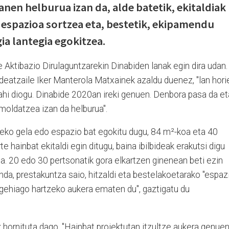
anen helburua izan da, alde batetik, ekitaldiak
 espazioa sortzea eta, bestetik, ekipamendu
ia lantegia egokitzea.
Aktibazio Dirulaguntzarekin Dinabiden lanak egin dira udan.
atzaile Iker Manterola Matxainek azaldu duenez, "lan hori
hi diogu. Dinabide 2020an ireki genuen. Denbora pasa da et
a moldatzea izan da helburua".
tzeko gela edo espazio bat egokitu dugu, 84 m²-koa eta 40
e hainbat ekitaldi egin ditugu, baina ibilbideak erakutsi digu
a. 20 edo 30 pertsonatik gora elkartzen ginenean beti ezin
inda, prestakuntza saio, hitzaldi eta bestelakoetarako "espaz
e gehiago hartzeko aukera ematen du", gaztigatu du
z hornituta dago. "Hainbat proiektutan itzultze aukera genuen