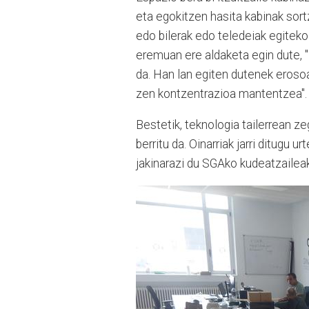
eta egokitzen hasita kabinak sort
edo bilerak edo teledeiak egiteko
eremuan ere aldaketa egin dute, 
da. Han lan egiten dutenek eroso
zen kontzentrazioa mantentzea".
Bestetik, teknologia tailerrean ze
berritu da. Oinarriak jarri ditugu 
jakinarazi du SGAko kudeatzaileak