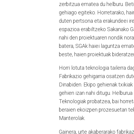
zerbitzua ematea du helburu. Beti
gehiago egiteko. Horretarako, hain
duten pertsona eta erakundeei ire
espazioa erabiltzeko Sakanako Ga
nahi den proiektuaren nondik nor
batera, SGAk haiei laguntza emate
beste, haien proiektuak bideratz
Horri lotuta teknologia tailerra d
Fabrikazio gehigarria osatzen dut
Dinabiden. Ekipo gehienak txikiak 
gehien izan nahi ditugu. Helburua
Teknologiak probatzea, bai horre
beraien ekoizpen prozesuetan tek
Manterolak.
Gainera, urte akaberarako fabrika