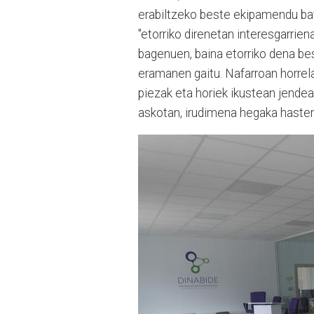
erabiltzeko beste ekipamendu ba
"etorriko direnetan interesgarrien
bagenuen, baina etorriko dena bes
eramanen gaitu. Nafarroan horrel
piezak eta horiek ikustean jendea 
askotan, irudimena hegaka haste