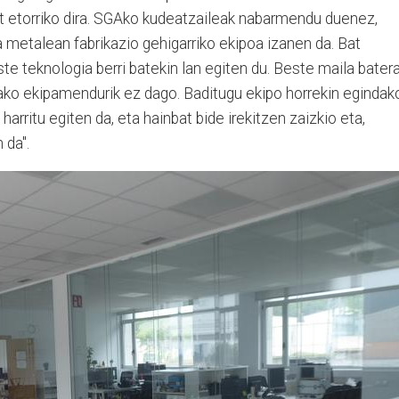
t etorriko dira. SGAko kudeatzaileak nabarmendu duenez,
a metalean fabrikazio gehigarriko ekipoa izanen da. Bat
te teknologia berri batekin lan egiten du. Beste maila bater
ako ekipamendurik ez dago. Baditugu ekipo horrekin egindak
harritu egiten da, eta hainbat bide irekitzen zaizkio eta,
n da".