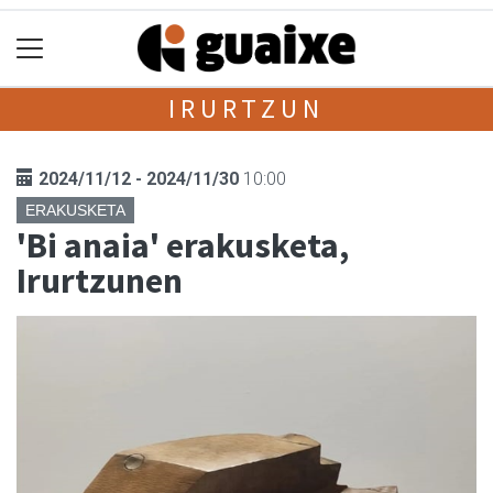
IRURTZUN
2024/11/12 - 2024/11/30
10:00
ERAKUSKETA
'Bi anaia' erakusketa,
Irurtzunen