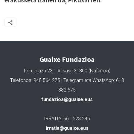
erakusketa izanen da, Pikuxarren.
Guaixe Fundazioa
Foru plaza 23,1 Altsasu 31800 (Nafarroa)
Telefonoa: 948 564 275 | Telegram eta WhatsApp: 618
882 675
fundazioa@guaixe.eus
IRRATIA: 661 523 245
irratia@guaixe.eus