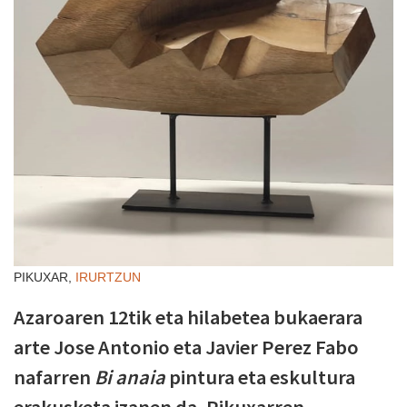
PIKUXAR,
IRURTZUN
Azaroaren 12tik eta hilabetea bukaerara
arte Jose Antonio eta Javier Perez Fabo
nafarren
Bi anaia
pintura eta eskultura