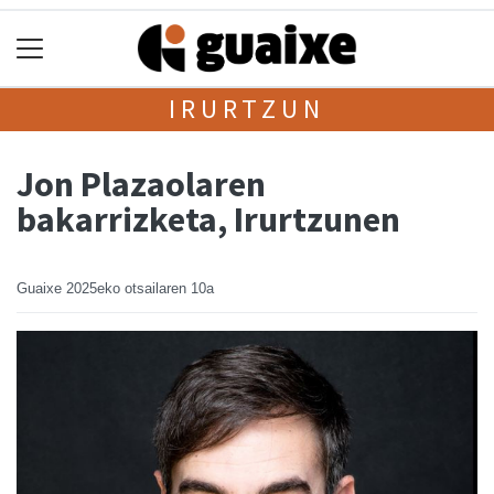
IRURTZUN
Jon Plazaolaren
bakarrizketa, Irurtzunen
Guaixe
2025eko otsailaren 10a