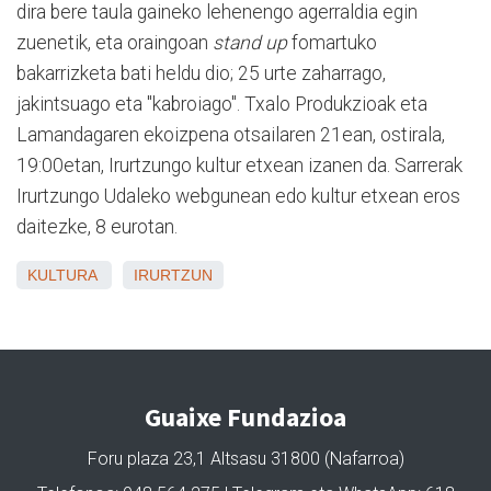
dira bere taula gaineko lehenengo agerraldia egin
zuenetik, eta oraingoan
stand up
fomartuko
bakarrizketa bati heldu dio; 25 urte zaharrago,
jakintsuago eta "kabroiago". Txalo Produkzioak eta
Lamandagaren ekoizpena otsailaren 21ean, ostirala,
19:00etan, Irurtzungo kultur etxean izanen da. Sarrerak
Irurtzungo Udaleko webgunean edo kultur etxean eros
daitezke, 8 eurotan.
KULTURA
IRURTZUN
Guaixe Fundazioa
Foru plaza 23,1 Altsasu 31800 (Nafarroa)