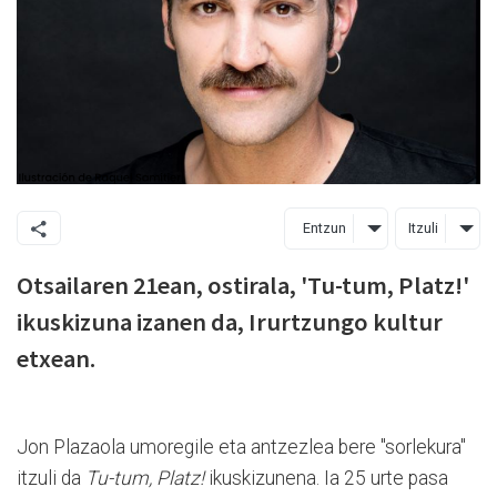
Entzun
Itzuli
Otsailaren 21ean, ostirala, 'Tu-tum, Platz!'
ikuskizuna izanen da, Irurtzungo kultur
etxean.
Jon Plazaola umoregile eta antzezlea bere "sorlekura"
itzuli da
Tu-tum, Platz!
ikuskizunena. Ia 25 urte pasa