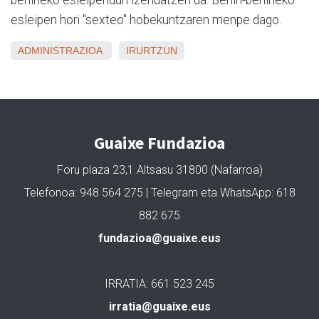
esleipen hori "sexteo" hobekuntzaren menpe dago.
ADMINISTRAZIOA
IRURTZUN
Guaixe Fundazioa
Foru plaza 23,1 Altsasu 31800 (Nafarroa)
Telefonoa: 948 564 275 | Telegram eta WhatsApp: 618
882 675
fundazioa@guaixe.eus
IRRATIA: 661 523 245
irratia@guaixe.eus