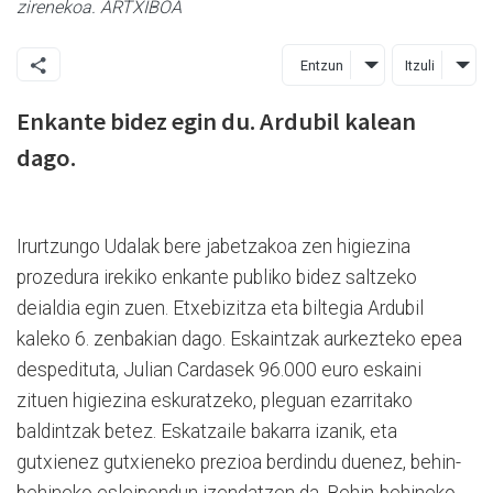
zirenekoa. ARTXIBOA
Entzun
Itzuli
Enkante bidez egin du. Ardubil kalean
dago.
Irurtzungo Udalak bere jabetzakoa zen higiezina
prozedura irekiko enkante publiko bidez saltzeko
deialdia egin zuen. Etxebizitza eta biltegia Ardubil
kaleko 6. zenbakian dago. Eskaintzak aurkezteko epea
despedituta, Julian Cardasek 96.000 euro eskaini
zituen higiezina eskuratzeko, pleguan ezarritako
baldintzak betez. Eskatzaile bakarra izanik, eta
gutxienez gutxieneko prezioa berdindu duenez, behin-
behineko esleipendun izendatzen da. Behin-behineko