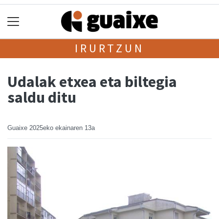
IRURTZUN
Udalak etxea eta biltegia
saldu ditu
Guaixe
2025eko ekainaren 13a