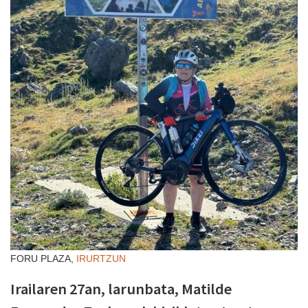
FORU PLAZA,
IRURTZUN
Irailaren 27an, larunbata, Matilde