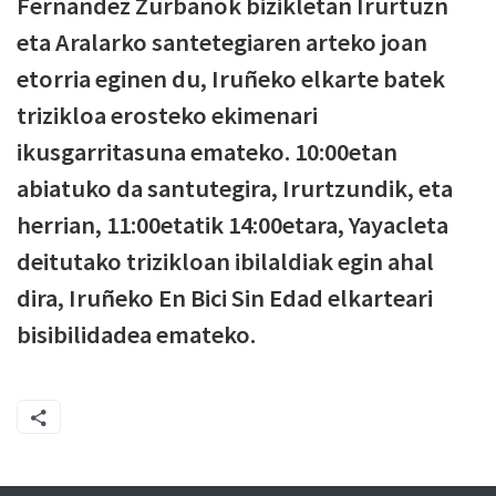
Fernandez Zurbanok bizikletan Irurtuzn
eta Aralarko santetegiaren arteko joan
etorria eginen du, Iruñeko elkarte batek
trizikloa erosteko ekimenari
ikusgarritasuna emateko. 10:00etan
abiatuko da santutegira, Irurtzundik, eta
herrian, 11:00etatik 14:00etara, Yayacleta
deitutako trizikloan ibilaldiak egin ahal
dira, Iruñeko En Bici Sin Edad elkarteari
bisibilidadea emateko.