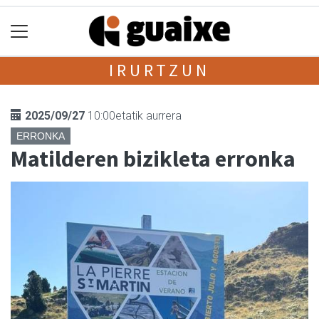
IRURTZUN
2025/09/27
10:00etatik aurrera
ERRONKA
Matilderen bizikleta erronka