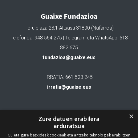
Guaixe Fundazioa
Foru plaza 23,1 Altsasu 31800 (Nafarroa)
Telefonoa: 948 564 275 | Telegram eta WhatsApp: 618
882 675
fundazioa@guaixe.eus
IRRATIA: 661 523 245
irratia@guaixe.eus
Gure lizentzia
: Creative Commons Aitortu Partekatu
×
Zure datuen erabilera
arduratsua
Codesyntaxek garatua
Gu eta gure bazkideek cookieak eta antzeko teknologiak erabiltzen