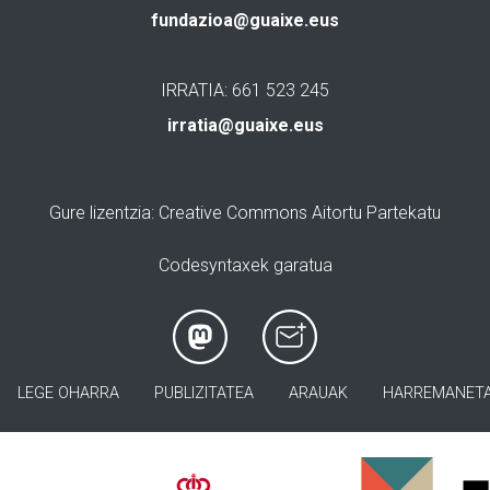
fundazioa@guaixe.eus
IRRATIA: 661 523 245
irratia@guaixe.eus
Gure lizentzia
: Creative Commons Aitortu Partekatu
Codesyntaxek garatua
LEGE OHARRA
PUBLIZITATEA
ARAUAK
HARREMANET