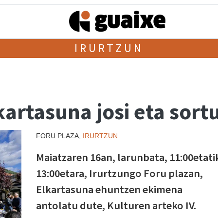
IRURTZUN
kartasuna josi eta sort
FORU PLAZA,
IRURTZUN
Maiatzaren 16an, larunbata, 11:00etati
13:00etara, Irurtzungo Foru plazan,
Elkartasuna ehuntzen ekimena
antolatu dute, Kulturen arteko IV.