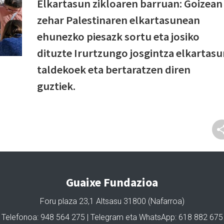
Elkartasun zikloaren barruan: Goizean
zehar Palestinaren elkartasunean
ehunezko piesazk sortu eta josiko
dituzte Irurtzungo josgintza elkartas
taldekoek eta bertaratzen diren
guztiek.
Guaixe Fundazioa
Foru plaza 23,1 Altsasu 31800 (Nafarroa)
Telefonoa: 948 564 275 | Telegram eta WhatsApp: 618 882 675