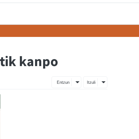
atik kanpo
Entzun
Itzuli