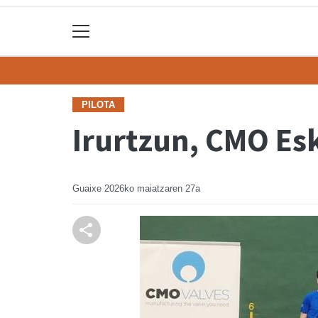
PILOTA
Irurtzun, CMO Es
Guaixe
2026ko maiatzaren 27a