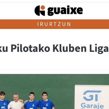
IRURTZUN
ku Pilotako Kluben Lig