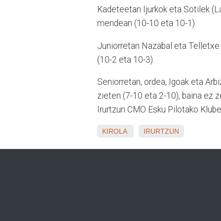
Kadeteetan Ijurkok eta Sotilek (La
mendean (10-10 eta 10-1).
Juniorretan Nazabal eta Telletxe (
(10-2 eta 10-3).
Seniorretan, ordea, Igoak eta Arbiz
zieten (7-10 eta 2-10), baina ez z
Irurtzun CMO Esku Pilotako Klube
KIROLA
IRURTZUN