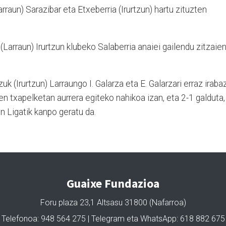
rraun) Sarazibar eta Etxeberria (Irurtzun) hartu zituzten
Larraun) Irurtzun klubeko Salaberria anaiei gailendu zitzaie
uk (Irurtzun) Larraungo I. Galarza eta E. Galarzari erraz irabaz
en txapelketan aurrera egiteko nahikoa izan, eta 2-1 galduta,
n Ligatik kanpo geratu da.
Guaixe Fundazioa
Foru plaza 23,1 Altsasu 31800 (Nafarroa)
Telefonoa: 948 564 275 | Telegram eta WhatsApp: 618 882 675