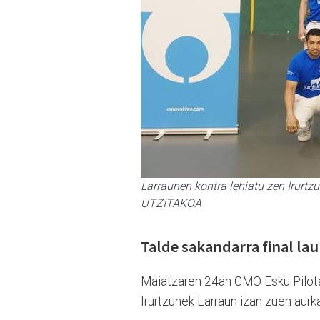
Larraunen kontra lehiatu zen Irurtz
UTZITAKOA
Talde sakandarra final la
Maiatzaren 24an CMO Esku Pilotak
Irurtzunek Larraun izan zuen aurka