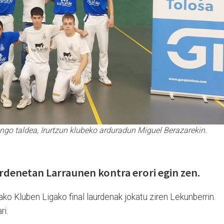
ungo taldea, Irurtzun klubeko arduradun Miguel Berazarekin.
urdenetan Larraunen kontra erori egin zen.
o Kluben Ligako final laurdenak jokatu ziren Lekunberrin.
ri.