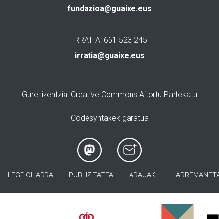
fundazioa@guaixe.eus
IRRATIA: 661 523 245
irratia@guaixe.eus
Gure lizentzia
: Creative Commons Aitortu Partekatu
Codesyntaxek garatua
LEGE OHARRA
PUBLIZITATEA
ARAUAK
HARREMANET