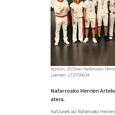
Irurtzun, 2025ean Nafarroako Herri
Labriten. UTZITAKOA
Nafarroako Herrien Arteko
atera.
Irurtzunek iaz Nafarroako Herrien