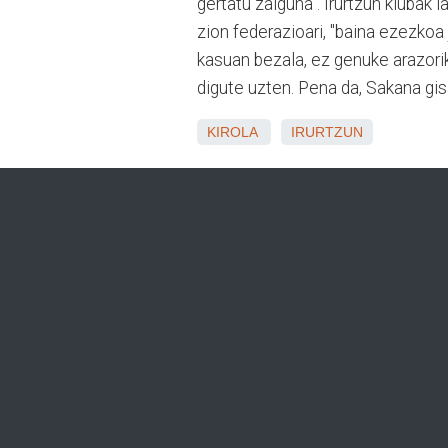
gertatu zaiguna". Irurtzun klubak
zion federazioari, "baina ezezkoa
kasuan bezala, ez genuke arazorik
digute uzten. Pena da, Sakana gis
KIROLA
IRURTZUN