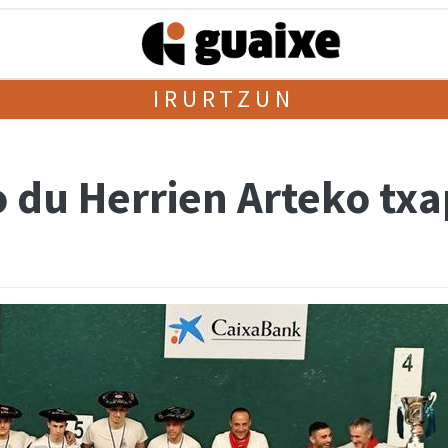
IRURTZUN
o du Herrien Arteko tx