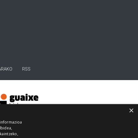
ARAKO
RSS
×
 informazioa
lbidea,
skaintzeko,