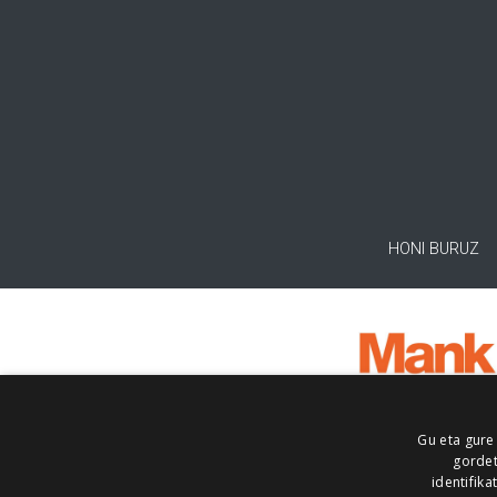
HONI BURUZ
Gu eta gure
gordet
identifika