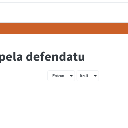
apela defendatu
Entzun
Itzuli