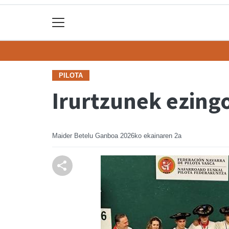
PILOTA
Irurtzunek ezing
Maider Betelu Ganboa
2026ko ekainaren 2a