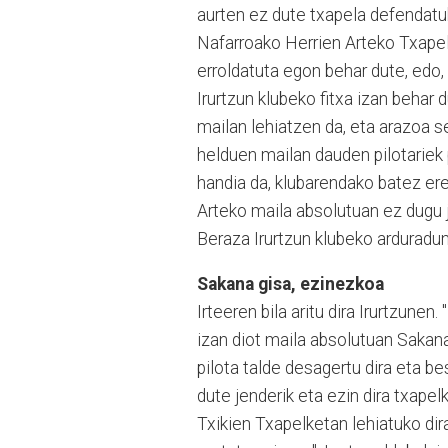
aurten ez dute txapela defendatuk
Nafarroako Herrien Arteko Txapelke
erroldatuta egon behar dute, edo, 
Irurtzun klubeko fitxa izan behar 
mailan lehiatzen da, eta arazoa s
helduen mailan dauden pilotariek
handia da, klubarendako batez ere
Arteko maila absolutuan ez dugu j
Beraza Irurtzun klubeko arduradu
Sakana gisa, ezinezkoa
Irteeren bila aritu dira Irurtzunen
izan diot maila absolutuan Sakana
pilota talde desagertu dira eta be
dute jenderik eta ezin dira txapel
Txikien Txapelketan lehiatuko dira