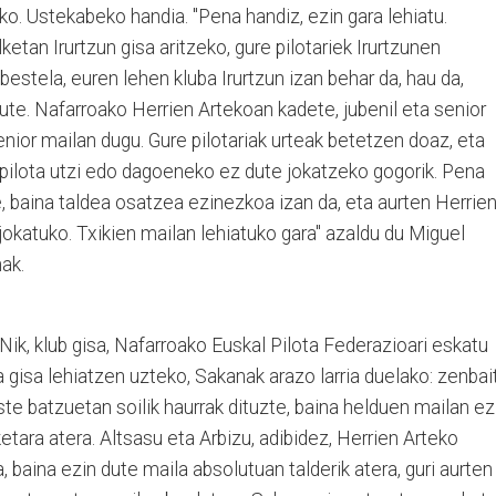
o. Ustekabeko handia. "Pena handiz, ezin gara lehiatu.
tan Irurtzun gisa aritzeko, gure pilotariek Irurtzunen
bestela, euren lehen kluba Irurtzun izan behar da, hau da,
dute. Nafarroako Herrien Artekoan kadete, jubenil eta senior
enior mailan dugu. Gure pilotariak urteak betetzen doaz, eta
 pilota utzi edo dagoeneko ez dute jokatzeko gogorik. Pena
, baina taldea osatzea ezinezkoa izan da, eta aurten Herrie
okatuko. Txikien mailan lehiatuko gara" azaldu du Miguel
nak.
. "Nik, klub gisa, Nafarroako Euskal Pilota Federazioari eskatu
 gisa lehiatzen uzteko, Sakanak arazo larria duelako: zenbai
ste batzuetan soilik haurrak dituzte, baina helduen mailan ez
ketara atera. Altsasu eta Arbizu, adibidez, Herrien Arteko
, baina ezin dute maila absolutuan talderik atera, guri aurten