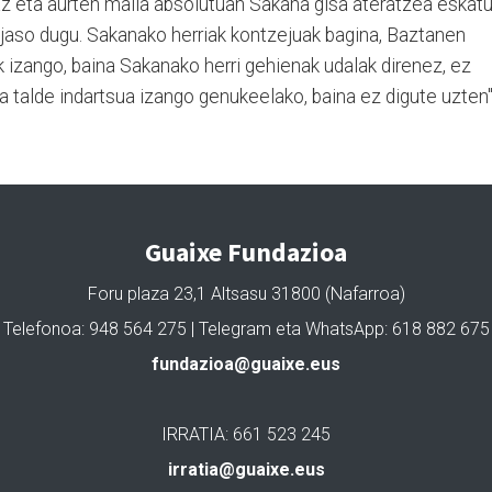
 iaz eta aurten maila absolutuan Sakana gisa ateratzea eskat
 jaso dugu. Sakanako herriak kontzejuak bagina, Baztanen
 izango, baina Sakanako herri gehienak udalak direnez, ez
a talde indartsua izango genukeelako, baina ez digute uzten
Guaixe Fundazioa
Foru plaza 23,1 Altsasu 31800 (Nafarroa)
Telefonoa: 948 564 275 | Telegram eta WhatsApp: 618 882 675
fundazioa@guaixe.eus
IRRATIA: 661 523 245
irratia@guaixe.eus