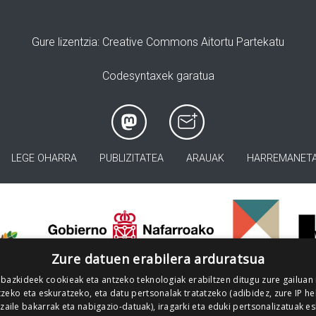
Gure lizentzia
: Creative Commons Aitortu Partekatu
Codesyntaxek garatua
LEGE OHARRA
PUBLIZITATEA
ARAUAK
HARREMANET
>
Zure datuen erabilera arduratsua
 bazkideek cookieak eta antzeko teknologiak erabiltzen ditugu zure gailuan
zeko eta eskuratzeko, eta datu pertsonalak tratatzeko (adibidez, zure IP he
tzaile bakarrak eta nabigazio-datuak), iragarki eta eduki pertsonalizatuak e