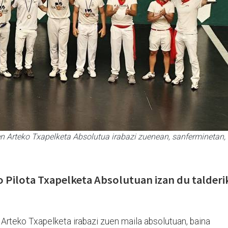
en Arteko Txapelketa Absolutua irabazi zuenean, sanferminetan,
 Pilota Txapelketa Absolutuan izan du talderi
 Arteko Txapelketa irabazi zuen maila absolutuan, baina