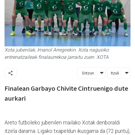
Xota jubenilak, Imanol Arregirekin. Xota nagusiko
entrenatzaileak finalaurrekoa jarraitu zuen. XOTA
Entzun
Itzuli
Finalean Garbayo Chivite Cintruenigo dute
aurkari
Areto futboleko jubenilen mailako Xotak denboraldi
itzela darama. Ligako txapeldun ikusgarria da (72 puntu),