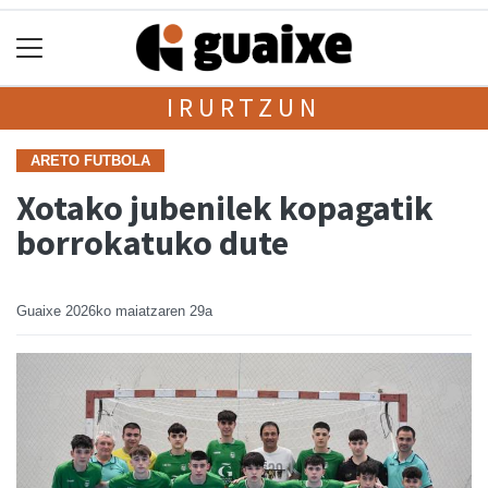
IRURTZUN
ARETO FUTBOLA
Xotako jubenilek kopagatik
borrokatuko dute
Guaixe
2026ko maiatzaren 29a