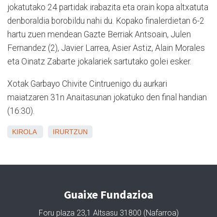
jokatutako 24 partidak irabazita eta orain kopa altxatuta
denboraldia borobildu nahi du. Kopako finalerdietan 6-2
hartu zuen mendean Gazte Berriak Antsoain, Julen
Fernandez (2), Javier Larrea, Asier Astiz, Alain Morales
eta Oinatz Zabarte jokalariek sartutako golei esker.
Xotak Garbayo Chivite Cintruenigo du aurkari
maiatzaren 31n Anaitasunan jokatuko den final handian
(16:30).
KIROLA
IRURTZUN
Guaixe Fundazioa
Foru plaza 23,1 Altsasu 31800 (Nafarroa)