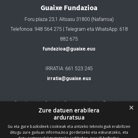
Guaixe Fundazioa
Foru plaza 23,1 Altsasu 31800 (Nafarroa)
Telefonoa: 948 564 275 | Telegram eta WhatsApp: 618
882 675
fundazioa@guaixe.eus
IRRATIA: 661 523 245
irratia@guaixe.eus
Gure lizentzia
: Creative Commons Aitortu Partekatu
×
Zure datuen erabilera
arduratsua
Codesyntaxek garatua
Gu eta gure bazkideek cookieak eta antzeko teknologiak erabiltzen
ditugu zure gailuan informazioa gordetzeko eta eskuratzeko, eta