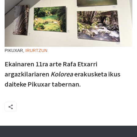
PIKUXAR,
IRURTZUN
Ekainaren 11ra arte Rafa Etxarri
argazkilariaren
Kolorea
erakusketa ikus
daiteke Pikuxar tabernan.