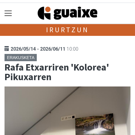
IRURTZUN
2026/05/14 - 2026/06/11
10:00
ERAKUSKETA
Rafa Etxarriren 'Kolorea'
Pikuxarren