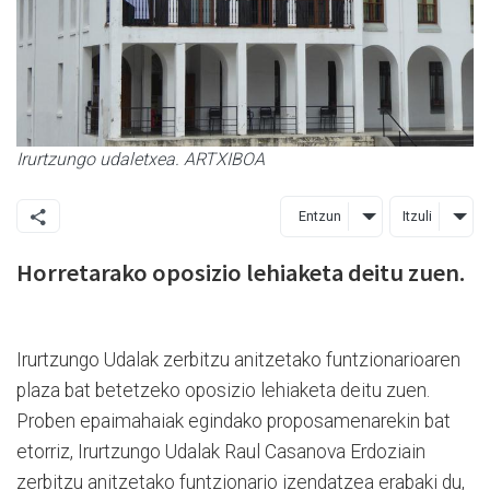
Irurtzungo udaletxea. ARTXIBOA
Entzun
Itzuli
Horretarako oposizio lehiaketa deitu zuen.
Irurtzungo Udalak zerbitzu anitzetako funtzionarioaren
plaza bat betetzeko oposizio lehiaketa deitu zuen.
Proben epaimahaiak egindako proposamenarekin bat
etorriz, Irurtzungo Udalak Raul Casanova Erdoziain
zerbitzu anitzetako funtzionario izendatzea erabaki du,