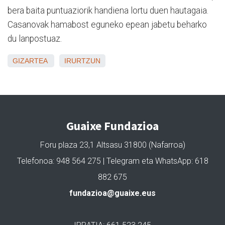
bera baita puntuaziorik handiena lortu duen hautagaia.
Casanovak hamabost eguneko epean jabetu beharko
du lanpostuaz.
GIZARTEA
IRURTZUN
Guaixe Fundazioa
Foru plaza 23,1 Altsasu 31800 (Nafarroa)
Telefonoa: 948 564 275 | Telegram eta WhatsApp: 618
882 675
fundazioa@guaixe.eus