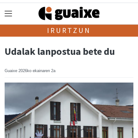
IRURTZUN
Udalak lanpostua bete du
Guaixe
2026ko ekainaren 2a