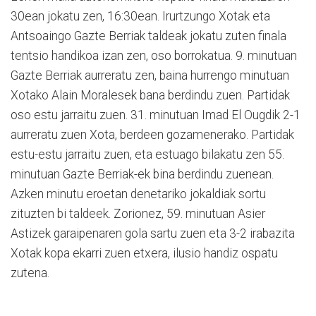
30ean jokatu zen, 16:30ean. Irurtzungo Xotak eta
Antsoaingo Gazte Berriak taldeak jokatu zuten finala
tentsio handikoa izan zen, oso borrokatua. 9. minutuan
Gazte Berriak aurreratu zen, baina hurrengo minutuan
Xotako Alain Moralesek bana berdindu zuen. Partidak
oso estu jarraitu zuen. 31. minutuan Imad El Ougdik 2-1
aurreratu zuen Xota, berdeen gozamenerako. Partidak
estu-estu jarraitu zuen, eta estuago bilakatu zen 55.
minutuan Gazte Berriak-ek bina berdindu zuenean.
Azken minutu eroetan denetariko jokaldiak sortu
zituzten bi taldeek. Zorionez, 59. minutuan Asier
Astizek garaipenaren gola sartu zuen eta 3-2 irabazita
Xotak kopa ekarri zuen etxera, ilusio handiz ospatu
zutena.