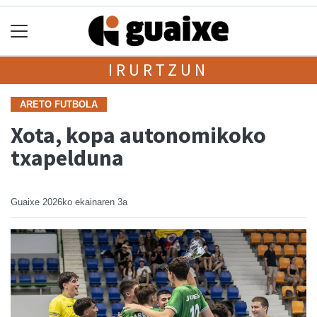
IRURTZUN
ARETO FUTBOLA
Xota, kopa autonomikoko
txapelduna
Guaixe
2026ko ekainaren 3a