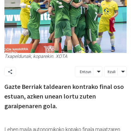
Txapeldunak, koparekin. XOTA
Entzun
Itzuli
Gazte Berriak taldearen kontrako final oso
estuan, azken unean lortu zuten
garaipenaren gola.
Lehen maila autonomikoko kopako finala maiatzaren