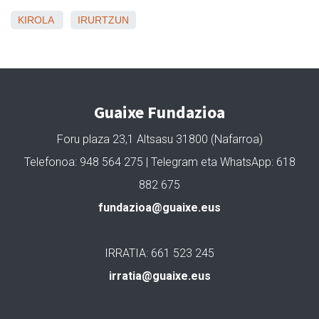
KIROLA
IRURTZUN
Guaixe Fundazioa
Foru plaza 23,1 Altsasu 31800 (Nafarroa)
Telefonoa: 948 564 275 | Telegram eta WhatsApp: 618
882 675
fundazioa@guaixe.eus
IRRATIA: 661 523 245
irratia@guaixe.eus