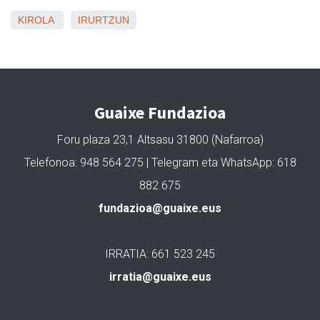
KIROLA
IRURTZUN
Guaixe Fundazioa
Foru plaza 23,1 Altsasu 31800 (Nafarroa)
Telefonoa: 948 564 275 | Telegram eta WhatsApp: 618
882 675
fundazioa@guaixe.eus
IRRATIA: 661 523 245
irratia@guaixe.eus