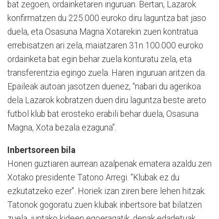
bat zegoen, ordainketaren inguruan. Bertan, Lazarok
konfirmatzen du 225.000 euroko diru laguntza bat jaso
duela, eta Osasuna Magna Xotarekin zuen kontratua
errebisatzen ari zela, maiatzaren 31n 100.000 euroko
ordainketa bat egin behar zuela konturatu zela, eta
transferentzia egingo zuela. Haren inguruan aritzen da.
Epaileak autoan jasotzen duenez, “nabari du agerikoa
dela Lazarok kobratzen duen diru laguntza beste areto
futbol klub bat erosteko erabili behar duela, Osasuna
Magna, Xota bezala ezaguna”.
Inbertsoreen bila
Honen guztiaren aurrean azalpenak ematera azaldu zen
Xotako presidente Tatono Arregi. “Klubak ez du
ezkutatzeko ezer”. Horiek izan ziren bere lehen hitzak.
Tatonok gogoratu zuen klubak inbertsore bat bilatzen
zuela, juntako kideen egoeragatik, denak edadetuak