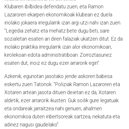
Klubaren ibilbidea defendatu zuen, eta Ramon
Lazaroren ekarpen ekonomikoak klubean ez duela
inolako jokaera irregularrik izan argi utzi nahi izan zuen.
“Legedia zehatz eta mehatz bete dugu beti, sare
sozialetan esaten ari diren falaziak ukatzen ditut. Ez da
inolako praktika irregularrik izan alor ekonomikoan,
kirolekoan edota administratiboan. Zorroztasunez
esaten dut, inoiz ez dugu ezer arrarorik egin”.
Azkenik, egunotan jasotako jende askoren babesa
eskertu zuen Tatonok. “Poliziak Ramon Lazaroren eta
Xotaren artean jasota dituen deietan ez da, Xotaren
aldetik, ezer arrarorik ikusten. Guk soilik gure legatuak
eta ondareak jarraitzea nahi genuen, ahalmen
ekonomikoa duten inbertsoreak sartzea, nekatuta eta
adinez nagusi gaudelako”.