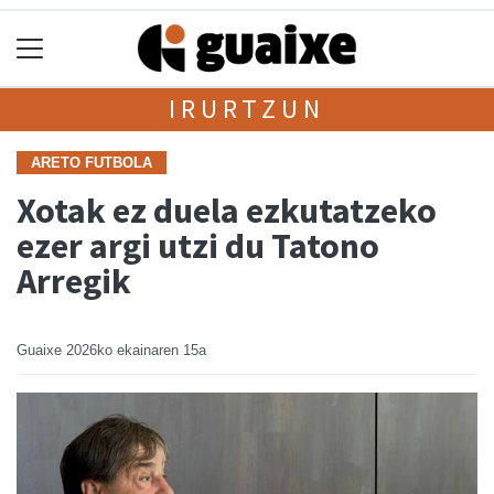
IRURTZUN
ARETO FUTBOLA
Xotak ez duela ezkutatzeko
ezer argi utzi du Tatono
Arregik
Guaixe
2026ko ekainaren 15a