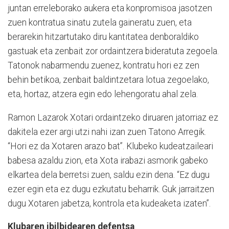
juntan erreleborako aukera eta konpromisoa jasotzen
zuen kontratua sinatu zutela gaineratu zuen, eta
berarekin hitzartutako diru kantitatea denboraldiko
gastuak eta zenbait zor ordaintzera bideratuta zegoela.
Tatonok nabarmendu zuenez, kontratu hori ez zen
behin betikoa, zenbait baldintzetara lotua zegoelako,
eta, hortaz, atzera egin edo lehengoratu ahal zela.
Ramon Lazarok Xotari ordaintzeko diruaren jatorriaz ez
dakitela ezer argi utzi nahi izan zuen Tatono Arregik.
“Hori ez da Xotaren arazo bat”. Klubeko kudeatzaileari
babesa azaldu zion, eta Xota irabazi asmorik gabeko
elkartea dela berretsi zuen, saldu ezin dena. “Ez dugu
ezer egin eta ez dugu ezkutatu beharrik. Guk jarraitzen
dugu Xotaren jabetza, kontrola eta kudeaketa izaten”.
Klubaren ibilbidearen defentsa