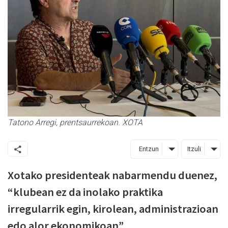
Tatono Arregi, prentsaurrekoan. XOTA
Entzun
Itzuli
Xotako presidenteak nabarmendu duenez,
“klubean ez da inolako praktika
irregularrik egin, kirolean, administrazioan
edo alor ekonomikoan”.