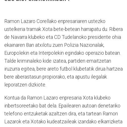
Ramon Lazaro Corellako enpresariaren ustezko
ustelkeria tramak Xota bete-betean harrapatu du. Ribera
de Navarra klubeko eta CD Tudelanoko presidente ohia
ekainaren 8an atxilotu zuen Polizia Nazionalak,
Europolekin eta Interpolekin egindako operazio batean.
Talde kriminaleko kide izatea, partiden emaitzetan
iruzurra egitea, bere areto futbol klubetatik dirua hartzea
bere aberastasun propiorako, eta apustu ilegalak
leporatzen dizkiote.
Kontua da Ramon Lazaro enpresaria Xota klubeko
inbertsoreetako bat dela. Epailearen autoan denetariko
telefono entzuketak azaltzen dira, eta tartean Ramon
Lazarok eta Xotako kudeatzaileak izandako elkarrizketa