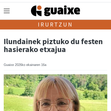
IRURTZUN
Ilundainek piztuko du festen
hasierako etxajua
Guaixe
2026ko ekainaren 16a