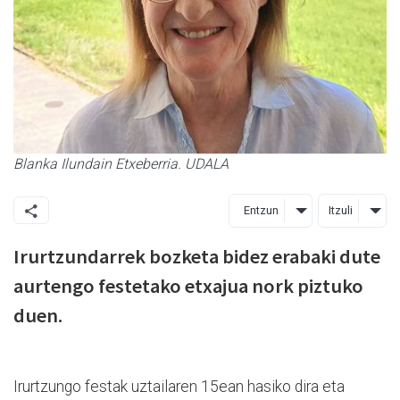
Blanka Ilundain Etxeberria. UDALA
Entzun
Itzuli
Irurtzundarrek bozketa bidez erabaki dute
aurtengo festetako etxajua nork piztuko
duen.
Irurtzungo festak uztailaren 15ean hasiko dira eta