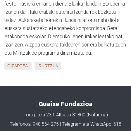
festei hasiera emanen diena Blanka Ilundain Etxeberria
izanen da. Hala erabaki dute irurtzundarrek bozketa
bidez. Aukeraketa horrekin Ilundaini aitortu nahi diote
euskara sustatzeko etengabeko konpromisoa. Bera
Atakondoa eskolan D ereduko lehen irakasleetako bat
izan zen, Aizpea euskara taldearen sorrera bulkatu zuen
eta Mintzakide programa dinamizatu du.
GIZARTEA
IRURTZUN
Guaixe Fundazioa
Foru plaza 23,1 Altsasu 31800 (Nafarroa)
Telefonoa: 948 564 275 | Telegram eta WhatsApp: 618